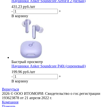
Наушники Anker Soundcore AeroFit 2 (белый)
431.23
руб.
/шт
-
+
В корзину
Быстрый просмотр
Наушники Anker Soundcore P40i (сиреневый)
199.96
руб.
/шт
-
+
В корзину
Вернуться
2026 © ООО ИТОМОРИ: Свидетельство о гос.регистрации
193623878 от 21 апреля 2022 г.
Компания
Помощь