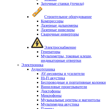
Заточные станки (точила)
Строительное оборудование
Компрессоры
Лазерные дальномеры
Лазерные нивелиры
Сварочные инверторы
Электроснабжение
Генераторы
Мультиметры, токовые клещи,
индикаторные отвертки
Электроника
Аудиотехника
AV-ресиверы и усилители
Hi-Fi акустика
Беспроводные и портативные колонки
Виниловые проигрыватели
Диктофоны
Микрофоны
Музыкальные центры и магнитолы
Мультимедиа акустика
Плееры