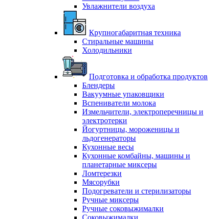
Увлажнители воздуха
Крупногабаритная техника
Стиральные машины
Холодильники
Подготовка и обработка продуктов
Блендеры
Вакуумные упаковщики
Вспениватели молока
Измельчители, электроперечницы и
электротерки
Йогуртницы, мороженицы и
льдогенераторы
Кухонные весы
Кухонные комбайны, машины и
планетарные миксеры
Ломтерезки
Мясорубки
Подогреватели и стерилизаторы
Ручные миксеры
Ручные соковыжималки
Соковыжималки