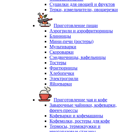
Сушилки для овощей и фруктов
Терки, измельчители, овощерезки
Приготовление пищи
Аэрогрили и аэрофритюрницы
Блинницы
Мини-печи (ростеры)
Мультиварки
Скороварки
Сэндвичницы, вафельницы
Тостеры
Фритюрницы
Хлебопечки
Электрогрили
Яйцеварки
Приготовление чая и кофе
Заварочные чайники, кофеварки,
френч-прессы
Кофеварки и кофемашины
Кофемолки, ростеры для кофе
Термосы, термокружки и
многоразовые стаканы