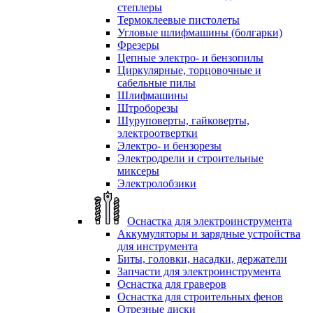
степлеры
Термоклеевые пистолеты
Угловые шлифмашины (болгарки)
Фрезеры
Цепные электро- и бензопилы
Циркулярные, торцовочные и
сабельные пилы
Шлифмашины
Штроборезы
Шуруповерты, гайковерты,
электроотвертки
Электро- и бензорезы
Электродрели и строительные
миксеры
Электролобзики
Оснастка для электроинструмента
Аккумуляторы и зарядные устройства
для инструмента
Биты, головки, насадки, держатели
Запчасти для электроинструмента
Оснастка для граверов
Оснастка для строительных фенов
Отрезные диски