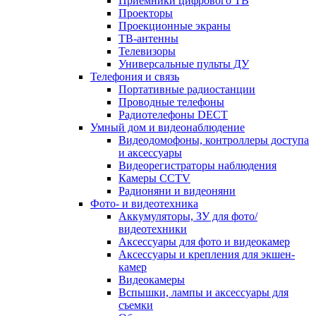
Приемники цифрового ТВ
Проекторы
Проекционные экраны
ТВ-антенны
Телевизоры
Универсальные пульты ДУ
Телефония и связь
Портативные радиостанции
Проводные телефоны
Радиотелефоны DECT
Умный дом и видеонаблюдение
Видеодомофоны, контроллеры доступа
и аксессуары
Видеорегистраторы наблюдения
Камеры CCTV
Радионяни и видеоняни
Фото- и видеотехника
Аккумуляторы, ЗУ для фото/
видеотехники
Аксессуары для фото и видеокамер
Аксессуары и крепления для экшен-
камер
Видеокамеры
Вспышки, лампы и аксессуары для
съемки