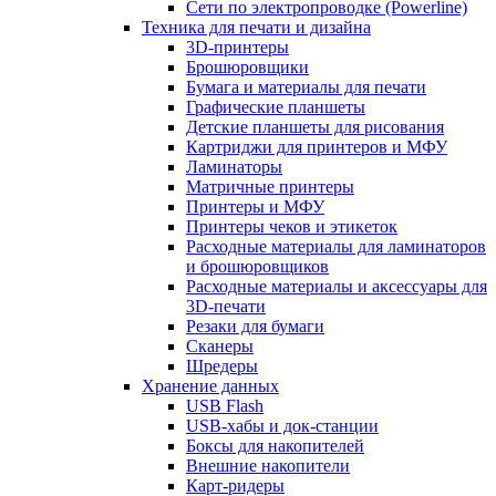
Сети по электропроводке (Powerline)
Техника для печати и дизайна
3D-принтеры
Брошюровщики
Бумага и материалы для печати
Графические планшеты
Детские планшеты для рисования
Картриджи для принтеров и МФУ
Ламинаторы
Матричные принтеры
Принтеры и МФУ
Принтеры чеков и этикеток
Расходные материалы для ламинаторов
и брошюровщиков
Расходные материалы и аксессуары для
3D-печати
Резаки для бумаги
Сканеры
Шредеры
Хранение данных
USB Flash
USB-хабы и док-станции
Боксы для накопителей
Внешние накопители
Карт-ридеры