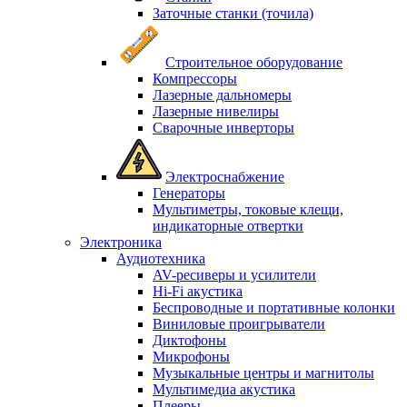
Заточные станки (точила)
Строительное оборудование
Компрессоры
Лазерные дальномеры
Лазерные нивелиры
Сварочные инверторы
Электроснабжение
Генераторы
Мультиметры, токовые клещи,
индикаторные отвертки
Электроника
Аудиотехника
AV-ресиверы и усилители
Hi-Fi акустика
Беспроводные и портативные колонки
Виниловые проигрыватели
Диктофоны
Микрофоны
Музыкальные центры и магнитолы
Мультимедиа акустика
Плееры