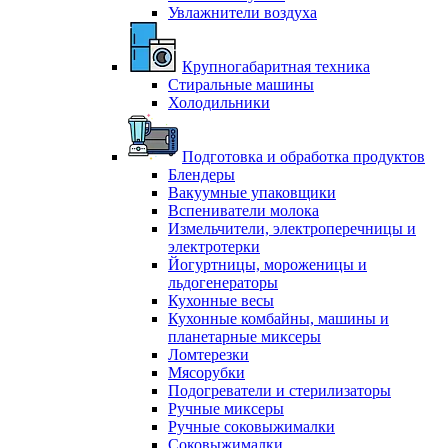
Увлажнители воздуха
Крупногабаритная техника
Стиральные машины
Холодильники
Подготовка и обработка продуктов
Блендеры
Вакуумные упаковщики
Вспениватели молока
Измельчители, электроперечницы и
электротерки
Йогуртницы, мороженицы и
льдогенераторы
Кухонные весы
Кухонные комбайны, машины и
планетарные миксеры
Ломтерезки
Мясорубки
Подогреватели и стерилизаторы
Ручные миксеры
Ручные соковыжималки
Соковыжималки