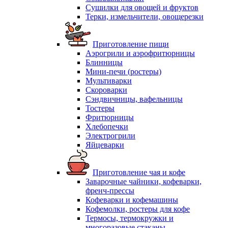
Сушилки для овощей и фруктов
Терки, измельчители, овощерезки
Приготовление пищи
Аэрогрили и аэрофритюрницы
Блинницы
Мини-печи (ростеры)
Мультиварки
Скороварки
Сэндвичницы, вафельницы
Тостеры
Фритюрницы
Хлебопечки
Электрогрили
Яйцеварки
Приготовление чая и кофе
Заварочные чайники, кофеварки,
френч-прессы
Кофеварки и кофемашины
Кофемолки, ростеры для кофе
Термосы, термокружки и
многоразовые стаканы