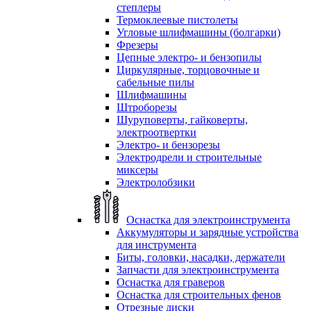
степлеры
Термоклеевые пистолеты
Угловые шлифмашины (болгарки)
Фрезеры
Цепные электро- и бензопилы
Циркулярные, торцовочные и
сабельные пилы
Шлифмашины
Штроборезы
Шуруповерты, гайковерты,
электроотвертки
Электро- и бензорезы
Электродрели и строительные
миксеры
Электролобзики
Оснастка для электроинструмента
Аккумуляторы и зарядные устройства
для инструмента
Биты, головки, насадки, держатели
Запчасти для электроинструмента
Оснастка для граверов
Оснастка для строительных фенов
Отрезные диски