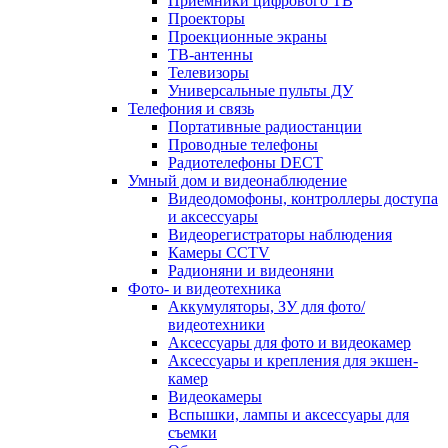
Приемники цифрового ТВ
Проекторы
Проекционные экраны
ТВ-антенны
Телевизоры
Универсальные пульты ДУ
Телефония и связь
Портативные радиостанции
Проводные телефоны
Радиотелефоны DECT
Умный дом и видеонаблюдение
Видеодомофоны, контроллеры доступа
и аксессуары
Видеорегистраторы наблюдения
Камеры CCTV
Радионяни и видеоняни
Фото- и видеотехника
Аккумуляторы, ЗУ для фото/
видеотехники
Аксессуары для фото и видеокамер
Аксессуары и крепления для экшен-
камер
Видеокамеры
Вспышки, лампы и аксессуары для
съемки