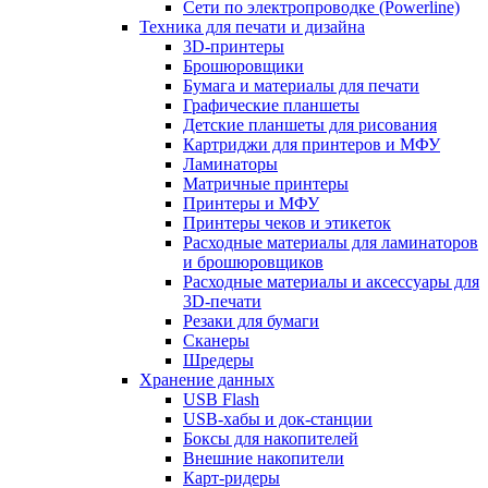
Сети по электропроводке (Powerline)
Техника для печати и дизайна
3D-принтеры
Брошюровщики
Бумага и материалы для печати
Графические планшеты
Детские планшеты для рисования
Картриджи для принтеров и МФУ
Ламинаторы
Матричные принтеры
Принтеры и МФУ
Принтеры чеков и этикеток
Расходные материалы для ламинаторов
и брошюровщиков
Расходные материалы и аксессуары для
3D-печати
Резаки для бумаги
Сканеры
Шредеры
Хранение данных
USB Flash
USB-хабы и док-станции
Боксы для накопителей
Внешние накопители
Карт-ридеры