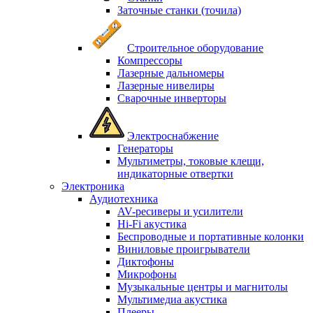
Заточные станки (точила)
Строительное оборудование
Компрессоры
Лазерные дальномеры
Лазерные нивелиры
Сварочные инверторы
Электроснабжение
Генераторы
Мультиметры, токовые клещи,
индикаторные отвертки
Электроника
Аудиотехника
AV-ресиверы и усилители
Hi-Fi акустика
Беспроводные и портативные колонки
Виниловые проигрыватели
Диктофоны
Микрофоны
Музыкальные центры и магнитолы
Мультимедиа акустика
Плееры