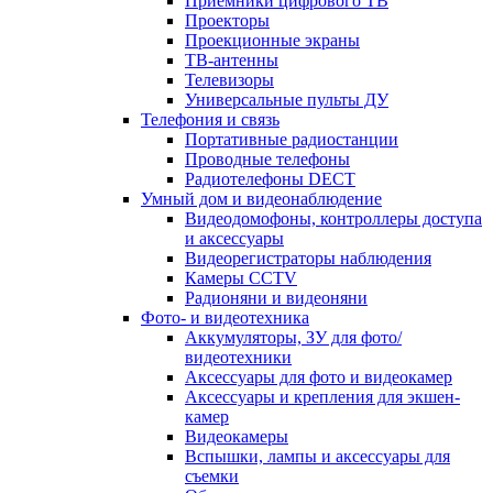
Приемники цифрового ТВ
Проекторы
Проекционные экраны
ТВ-антенны
Телевизоры
Универсальные пульты ДУ
Телефония и связь
Портативные радиостанции
Проводные телефоны
Радиотелефоны DECT
Умный дом и видеонаблюдение
Видеодомофоны, контроллеры доступа
и аксессуары
Видеорегистраторы наблюдения
Камеры CCTV
Радионяни и видеоняни
Фото- и видеотехника
Аккумуляторы, ЗУ для фото/
видеотехники
Аксессуары для фото и видеокамер
Аксессуары и крепления для экшен-
камер
Видеокамеры
Вспышки, лампы и аксессуары для
съемки