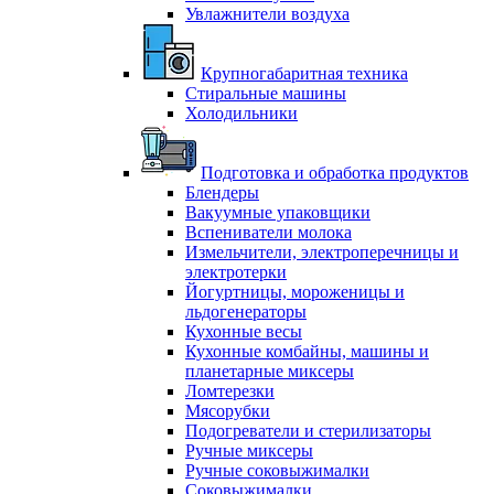
Увлажнители воздуха
Крупногабаритная техника
Стиральные машины
Холодильники
Подготовка и обработка продуктов
Блендеры
Вакуумные упаковщики
Вспениватели молока
Измельчители, электроперечницы и
электротерки
Йогуртницы, мороженицы и
льдогенераторы
Кухонные весы
Кухонные комбайны, машины и
планетарные миксеры
Ломтерезки
Мясорубки
Подогреватели и стерилизаторы
Ручные миксеры
Ручные соковыжималки
Соковыжималки