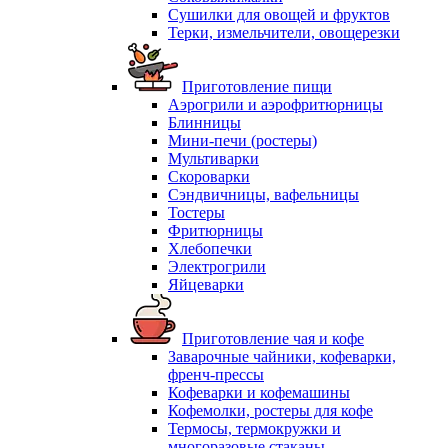
Сушилки для овощей и фруктов
Терки, измельчители, овощерезки
Приготовление пищи
Аэрогрили и аэрофритюрницы
Блинницы
Мини-печи (ростеры)
Мультиварки
Скороварки
Сэндвичницы, вафельницы
Тостеры
Фритюрницы
Хлебопечки
Электрогрили
Яйцеварки
Приготовление чая и кофе
Заварочные чайники, кофеварки,
френч-прессы
Кофеварки и кофемашины
Кофемолки, ростеры для кофе
Термосы, термокружки и
многоразовые стаканы