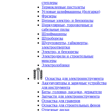
степлеры
Термоклеевые пистолеты
Угловые шлифмашины (болгарки)
Фрезеры
Цепные электро- и бензопилы
Циркулярные, торцовочные и
сабельные пилы
Шлифмашины
Штроборезы
Шуруповерты, гайковерты,
электроотвертки
Электро- и бензорезы
Электродрели и строительные
миксеры
Электролобзики
Оснастка для электроинструмента
Аккумуляторы и зарядные устройства
для инструмента
Биты, головки, насадки, держатели
Запчасти для электроинструмента
Оснастка для граверов
Оснастка для строительных фенов
Отрезные диски