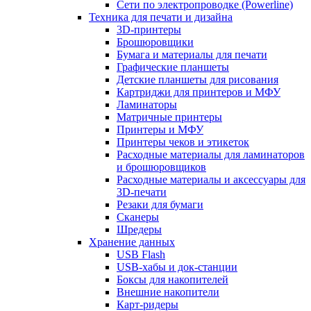
Сети по электропроводке (Powerline)
Техника для печати и дизайна
3D-принтеры
Брошюровщики
Бумага и материалы для печати
Графические планшеты
Детские планшеты для рисования
Картриджи для принтеров и МФУ
Ламинаторы
Матричные принтеры
Принтеры и МФУ
Принтеры чеков и этикеток
Расходные материалы для ламинаторов
и брошюровщиков
Расходные материалы и аксессуары для
3D-печати
Резаки для бумаги
Сканеры
Шредеры
Хранение данных
USB Flash
USB-хабы и док-станции
Боксы для накопителей
Внешние накопители
Карт-ридеры