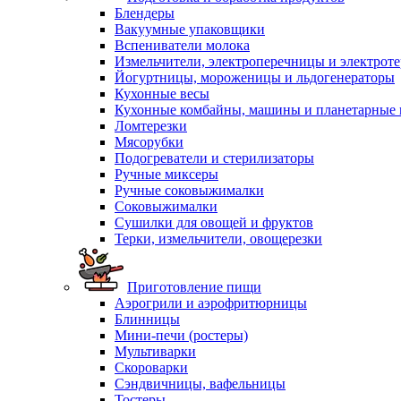
Блендеры
Вакуумные упаковщики
Вспениватели молока
Измельчители, электроперечницы и электрот
Йогуртницы, мороженицы и льдогенераторы
Кухонные весы
Кухонные комбайны, машины и планетарные
Ломтерезки
Мясорубки
Подогреватели и стерилизаторы
Ручные миксеры
Ручные соковыжималки
Соковыжималки
Сушилки для овощей и фруктов
Терки, измельчители, овощерезки
Приготовление пищи
Аэрогрили и аэрофритюрницы
Блинницы
Мини-печи (ростеры)
Мультиварки
Скороварки
Сэндвичницы, вафельницы
Тостеры