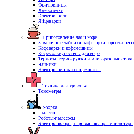
Фритюрницы
Хлебопечки
Электрогрили
Яйцеварки
Приготовление чая и кофе
Заварочные чайники, кофеварки, френч-прес
Кофеварки и кофемашины
Кофемолки, ростеры для кофе
Термосы, термокружки и многоразовые стака
Чайники
Электрочайники и термопоты
Техника для здоровья
Тонометры
Уборка
Пылесосы
Роботы-пылесосы
Электрошвабры, паровые швабры и полотеры