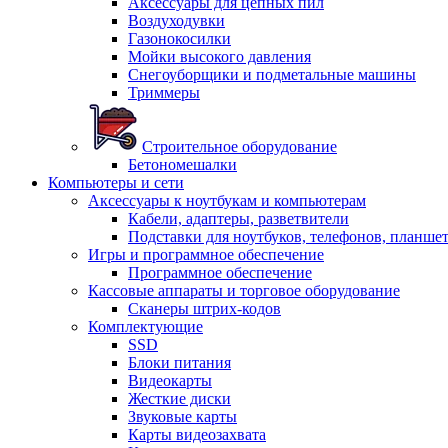
Аксессуары для цепных пил
Воздуходувки
Газонокосилки
Мойки высокого давления
Снегоуборщики и подметальные машины
Триммеры
Строительное оборудование
Бетономешалки
Компьютеры и сети
Аксессуары к ноутбукам и компьютерам
Кабели, адаптеры, разветвители
Подставки для ноутбуков, телефонов, планше
Игры и программное обеспечение
Программное обеспечение
Кассовые аппараты и торговое оборудование
Сканеры штрих-кодов
Комплектующие
SSD
Блоки питания
Видеокарты
Жесткие диски
Звуковые карты
Карты видеозахвата