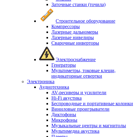
Заточные станки (точила)
Строительное оборудование
Компрессоры
Лазерные дальномеры
Лазерные нивелиры
Сварочные инверторы
Электроснабжение
Генераторы
Мультиметры, токовые клещи,
индикаторные отвертки
Электроника
Аудиотехника
AV-ресиверы и усилители
Hi-Fi акустика
Беспроводные и портативные колонки
Виниловые проигрыватели
Диктофоны
Микрофоны
Музыкальные центры и магнитолы
Мультимедиа акустика
Плееры