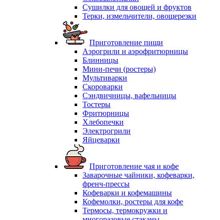
Сушилки для овощей и фруктов
Терки, измельчители, овощерезки
Приготовление пищи
Аэрогрили и аэрофритюрницы
Блинницы
Мини-печи (ростеры)
Мультиварки
Скороварки
Сэндвичницы, вафельницы
Тостеры
Фритюрницы
Хлебопечки
Электрогрили
Яйцеварки
Приготовление чая и кофе
Заварочные чайники, кофеварки,
френч-прессы
Кофеварки и кофемашины
Кофемолки, ростеры для кофе
Термосы, термокружки и
многоразовые стаканы