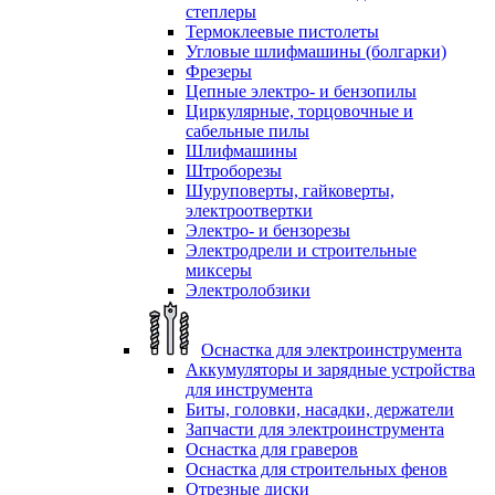
степлеры
Термоклеевые пистолеты
Угловые шлифмашины (болгарки)
Фрезеры
Цепные электро- и бензопилы
Циркулярные, торцовочные и
сабельные пилы
Шлифмашины
Штроборезы
Шуруповерты, гайковерты,
электроотвертки
Электро- и бензорезы
Электродрели и строительные
миксеры
Электролобзики
Оснастка для электроинструмента
Аккумуляторы и зарядные устройства
для инструмента
Биты, головки, насадки, держатели
Запчасти для электроинструмента
Оснастка для граверов
Оснастка для строительных фенов
Отрезные диски