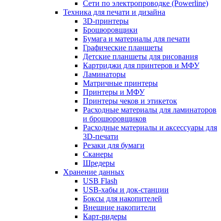
Сети по электропроводке (Powerline)
Техника для печати и дизайна
3D-принтеры
Брошюровщики
Бумага и материалы для печати
Графические планшеты
Детские планшеты для рисования
Картриджи для принтеров и МФУ
Ламинаторы
Матричные принтеры
Принтеры и МФУ
Принтеры чеков и этикеток
Расходные материалы для ламинаторов
и брошюровщиков
Расходные материалы и аксессуары для
3D-печати
Резаки для бумаги
Сканеры
Шредеры
Хранение данных
USB Flash
USB-хабы и док-станции
Боксы для накопителей
Внешние накопители
Карт-ридеры