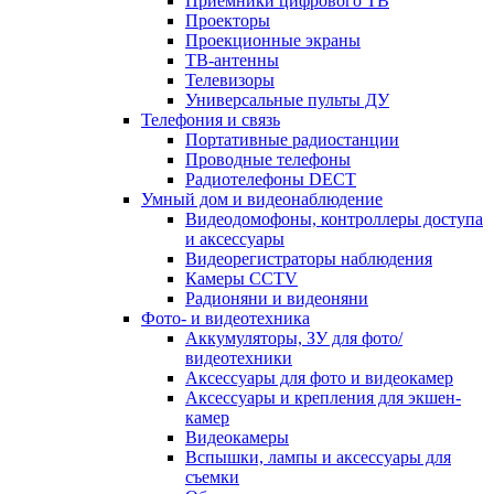
Приемники цифрового ТВ
Проекторы
Проекционные экраны
ТВ-антенны
Телевизоры
Универсальные пульты ДУ
Телефония и связь
Портативные радиостанции
Проводные телефоны
Радиотелефоны DECT
Умный дом и видеонаблюдение
Видеодомофоны, контроллеры доступа
и аксессуары
Видеорегистраторы наблюдения
Камеры CCTV
Радионяни и видеоняни
Фото- и видеотехника
Аккумуляторы, ЗУ для фото/
видеотехники
Аксессуары для фото и видеокамер
Аксессуары и крепления для экшен-
камер
Видеокамеры
Вспышки, лампы и аксессуары для
съемки