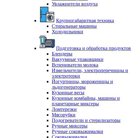
Увлажнители воздуха
Крупногабаритная техника
Стиральные машины
Холодильники
Подготовка и обработка продуктов
Блендеры
Вакуумные упаковщики
Вспениватели молока
Измельчители, электроперечницы и
электротерки
Йогуртницы, мороженицы и
льдогенераторы
Кухонные весы
Кухонные комбайны, машины и
планетарные миксеры
Ломтерезки
Мясорубки
Подогреватели и стерилизаторы
Ручные миксеры
Ручные соковыжималки
Соковыжималки