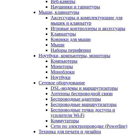
Веб-камеры
Наушники и гарнитуры
Мыши, клавиатуры
Аксессуары и комплектующие для
мышек и клавиатур
Игровые контроллеры и аксессуары
Клавиатуры
Коврики для мыши
Мыши
Наборы периферии
Ноутбуки, компьютеры, мониторы
Компьютеры
Мониторы
Моноблоки
Ноутбуки
Сетевое оборудование
DSL-модемы и маршрутизаторы
Антенны беспроводной связи
Беспроводные адаптеры
Беспроводные маршрутизаторы
Беспроводные точки доступа и
усилители Wi-Fi
Коммутаторы
Сети по электропроводке (Powerline)
Техника для печати и дизайна