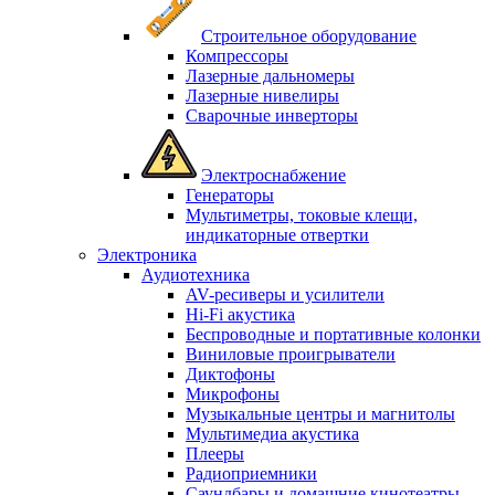
Строительное оборудование
Компрессоры
Лазерные дальномеры
Лазерные нивелиры
Сварочные инверторы
Электроснабжение
Генераторы
Мультиметры, токовые клещи,
индикаторные отвертки
Электроника
Аудиотехника
AV-ресиверы и усилители
Hi-Fi акустика
Беспроводные и портативные колонки
Виниловые проигрыватели
Диктофоны
Микрофоны
Музыкальные центры и магнитолы
Мультимедиа акустика
Плееры
Радиоприемники
Саундбары и домашние кинотеатры