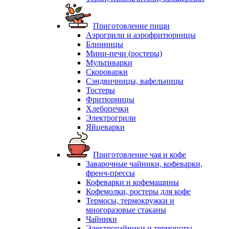
Приготовление пищи
Аэрогрили и аэрофритюрницы
Блинницы
Мини-печи (ростеры)
Мультиварки
Скороварки
Сэндвичницы, вафельницы
Тостеры
Фритюрницы
Хлебопечки
Электрогрили
Яйцеварки
Приготовление чая и кофе
Заварочные чайники, кофеварки,
френч-прессы
Кофеварки и кофемашины
Кофемолки, ростеры для кофе
Термосы, термокружки и
многоразовые стаканы
Чайники
Электрочайники и термопоты