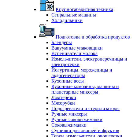
Крупногабаритная техника
Стиральные машины
Холодильники
Подготовка и обработка продуктов
Блендеры
Вакуумные упаковщики
Вспениватели молока
Измельчители, электроперечницы и
электротерки
Йогуртницы, мороженицы и
льдогенераторы
Кухонные весы
Кухонные комбайны, машины и
планетарные миксеры
Ломтерезки
Мясорубки
Подогреватели и стерилизаторы
Ручные миксеры
Ручные соковыжималки
Соковыжималки
Сушилки для овощей и фруктов
Терки, измельчители, овощерезки