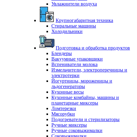
Увлажнители воздуха
Крупногабаритная техника
Стиральные машины
Холодильники
Подготовка и обработка продуктов
Блендеры
Вакуумные упаковщики
Вспениватели молока
Измельчители, электроперечницы и
электротерки
Йогуртницы, мороженицы и
льдогенераторы
Кухонные весы
Кухонные комбайны, машины и
планетарные миксеры
Ломтерезки
Мясорубки
Подогреватели и стерилизаторы
Ручные миксеры
Ручные соковыжималки
Соковыжималки