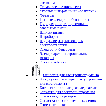
степлеры
Термоклеевые пистолеты
Угловые шлифмашины (болгарки)
Фрезеры
Цепные электро- и бензопилы
Циркулярные, торцовочные и
сабельные пилы
Шлифмашины
Штроборезы
Шуруповерты, гайковерты,
электроотвертки
Электро- и бензорезы
Электродрели и строительные
миксеры
Электролобзики
Оснастка для электроинструмента
Аккумуляторы и зарядные устройства
для инструмента
Биты, головки, насадки, держатели
Запчасти для электроинструмента
Оснастка для граверов
Оснастка для строительных фенов
Отрезные диски