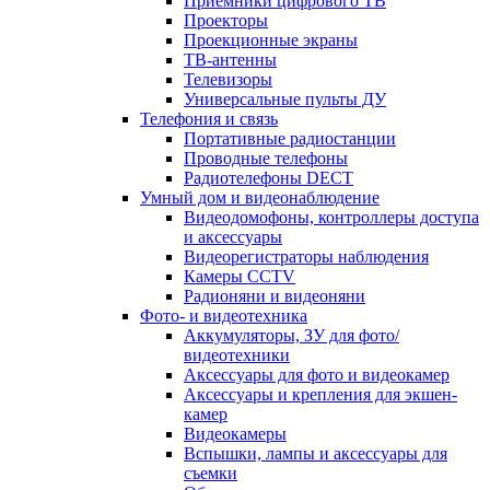
Приемники цифрового ТВ
Проекторы
Проекционные экраны
ТВ-антенны
Телевизоры
Универсальные пульты ДУ
Телефония и связь
Портативные радиостанции
Проводные телефоны
Радиотелефоны DECT
Умный дом и видеонаблюдение
Видеодомофоны, контроллеры доступа
и аксессуары
Видеорегистраторы наблюдения
Камеры CCTV
Радионяни и видеоняни
Фото- и видеотехника
Аккумуляторы, ЗУ для фото/
видеотехники
Аксессуары для фото и видеокамер
Аксессуары и крепления для экшен-
камер
Видеокамеры
Вспышки, лампы и аксессуары для
съемки