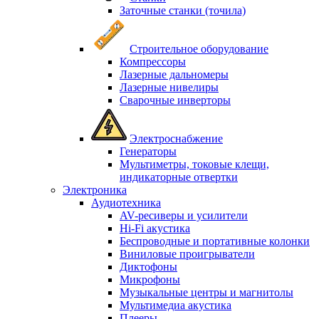
Заточные станки (точила)
Строительное оборудование
Компрессоры
Лазерные дальномеры
Лазерные нивелиры
Сварочные инверторы
Электроснабжение
Генераторы
Мультиметры, токовые клещи,
индикаторные отвертки
Электроника
Аудиотехника
AV-ресиверы и усилители
Hi-Fi акустика
Беспроводные и портативные колонки
Виниловые проигрыватели
Диктофоны
Микрофоны
Музыкальные центры и магнитолы
Мультимедиа акустика
Плееры