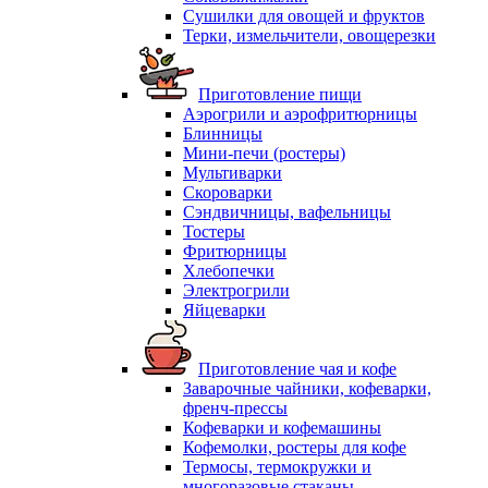
Сушилки для овощей и фруктов
Терки, измельчители, овощерезки
Приготовление пищи
Аэрогрили и аэрофритюрницы
Блинницы
Мини-печи (ростеры)
Мультиварки
Скороварки
Сэндвичницы, вафельницы
Тостеры
Фритюрницы
Хлебопечки
Электрогрили
Яйцеварки
Приготовление чая и кофе
Заварочные чайники, кофеварки,
френч-прессы
Кофеварки и кофемашины
Кофемолки, ростеры для кофе
Термосы, термокружки и
многоразовые стаканы