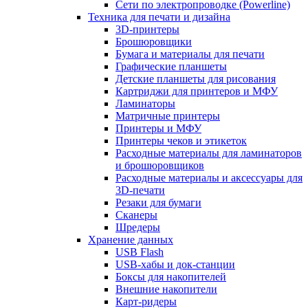
Сети по электропроводке (Powerline)
Техника для печати и дизайна
3D-принтеры
Брошюровщики
Бумага и материалы для печати
Графические планшеты
Детские планшеты для рисования
Картриджи для принтеров и МФУ
Ламинаторы
Матричные принтеры
Принтеры и МФУ
Принтеры чеков и этикеток
Расходные материалы для ламинаторов
и брошюровщиков
Расходные материалы и аксессуары для
3D-печати
Резаки для бумаги
Сканеры
Шредеры
Хранение данных
USB Flash
USB-хабы и док-станции
Боксы для накопителей
Внешние накопители
Карт-ридеры