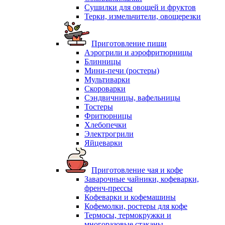
Сушилки для овощей и фруктов
Терки, измельчители, овощерезки
Приготовление пищи
Аэрогрили и аэрофритюрницы
Блинницы
Мини-печи (ростеры)
Мультиварки
Скороварки
Сэндвичницы, вафельницы
Тостеры
Фритюрницы
Хлебопечки
Электрогрили
Яйцеварки
Приготовление чая и кофе
Заварочные чайники, кофеварки,
френч-прессы
Кофеварки и кофемашины
Кофемолки, ростеры для кофе
Термосы, термокружки и
многоразовые стаканы