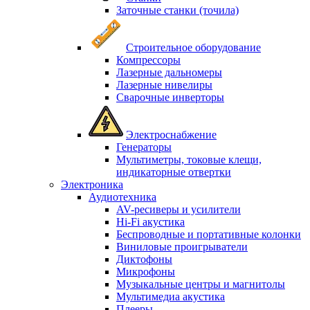
Заточные станки (точила)
Строительное оборудование
Компрессоры
Лазерные дальномеры
Лазерные нивелиры
Сварочные инверторы
Электроснабжение
Генераторы
Мультиметры, токовые клещи,
индикаторные отвертки
Электроника
Аудиотехника
AV-ресиверы и усилители
Hi-Fi акустика
Беспроводные и портативные колонки
Виниловые проигрыватели
Диктофоны
Микрофоны
Музыкальные центры и магнитолы
Мультимедиа акустика
Плееры