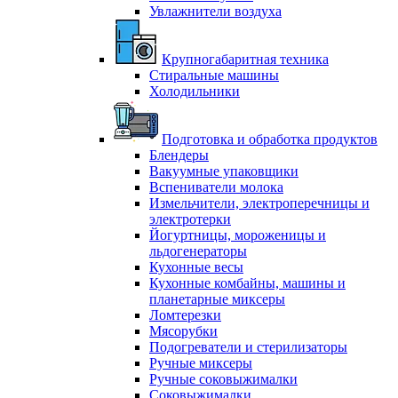
Увлажнители воздуха
Крупногабаритная техника
Стиральные машины
Холодильники
Подготовка и обработка продуктов
Блендеры
Вакуумные упаковщики
Вспениватели молока
Измельчители, электроперечницы и
электротерки
Йогуртницы, мороженицы и
льдогенераторы
Кухонные весы
Кухонные комбайны, машины и
планетарные миксеры
Ломтерезки
Мясорубки
Подогреватели и стерилизаторы
Ручные миксеры
Ручные соковыжималки
Соковыжималки