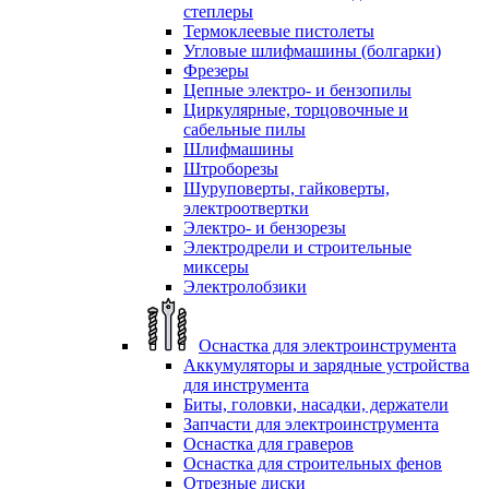
степлеры
Термоклеевые пистолеты
Угловые шлифмашины (болгарки)
Фрезеры
Цепные электро- и бензопилы
Циркулярные, торцовочные и
сабельные пилы
Шлифмашины
Штроборезы
Шуруповерты, гайковерты,
электроотвертки
Электро- и бензорезы
Электродрели и строительные
миксеры
Электролобзики
Оснастка для электроинструмента
Аккумуляторы и зарядные устройства
для инструмента
Биты, головки, насадки, держатели
Запчасти для электроинструмента
Оснастка для граверов
Оснастка для строительных фенов
Отрезные диски