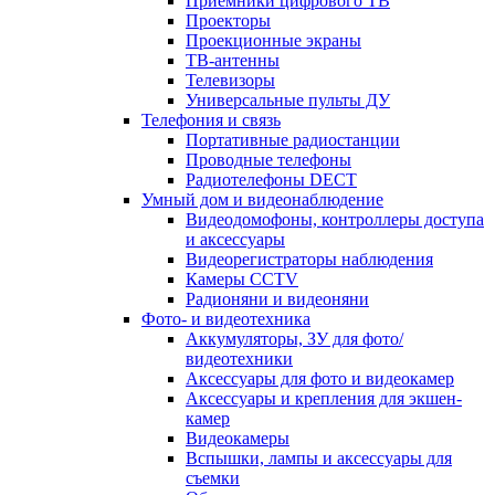
Приемники цифрового ТВ
Проекторы
Проекционные экраны
ТВ-антенны
Телевизоры
Универсальные пульты ДУ
Телефония и связь
Портативные радиостанции
Проводные телефоны
Радиотелефоны DECT
Умный дом и видеонаблюдение
Видеодомофоны, контроллеры доступа
и аксессуары
Видеорегистраторы наблюдения
Камеры CCTV
Радионяни и видеоняни
Фото- и видеотехника
Аккумуляторы, ЗУ для фото/
видеотехники
Аксессуары для фото и видеокамер
Аксессуары и крепления для экшен-
камер
Видеокамеры
Вспышки, лампы и аксессуары для
съемки