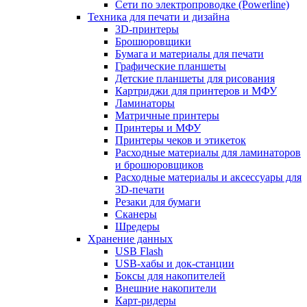
Сети по электропроводке (Powerline)
Техника для печати и дизайна
3D-принтеры
Брошюровщики
Бумага и материалы для печати
Графические планшеты
Детские планшеты для рисования
Картриджи для принтеров и МФУ
Ламинаторы
Матричные принтеры
Принтеры и МФУ
Принтеры чеков и этикеток
Расходные материалы для ламинаторов
и брошюровщиков
Расходные материалы и аксессуары для
3D-печати
Резаки для бумаги
Сканеры
Шредеры
Хранение данных
USB Flash
USB-хабы и док-станции
Боксы для накопителей
Внешние накопители
Карт-ридеры