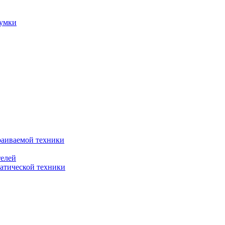
сумки
раиваемой техники
телей
атической техники