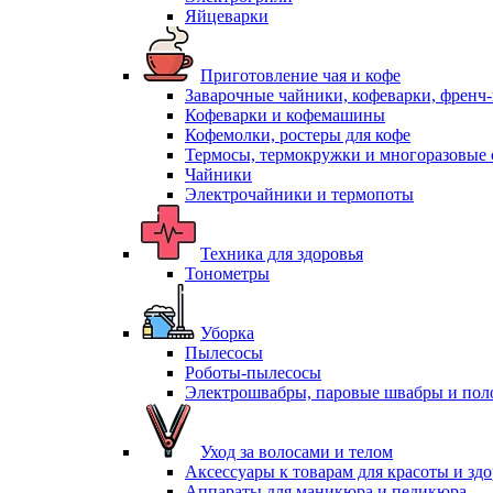
Яйцеварки
Приготовление чая и кофе
Заварочные чайники, кофеварки, френч
Кофеварки и кофемашины
Кофемолки, ростеры для кофе
Термосы, термокружки и многоразовые 
Чайники
Электрочайники и термопоты
Техника для здоровья
Тонометры
Уборка
Пылесосы
Роботы-пылесосы
Электрошвабры, паровые швабры и пол
Уход за волосами и телом
Аксессуары к товарам для красоты и зд
Аппараты для маникюра и педикюра