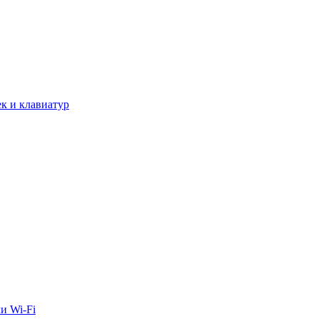
к и клавиатур
и Wi-Fi