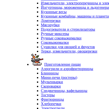
Измельчители, электроперечницы и эле
Йогуртницы, мороженицы и льдогенер
Кухонные весы
Кухонные комбайны, машины и планет
Ломтерезки
Мясорубки
Подогреватели и стерилизаторы
Ручные миксеры
Ручные соковыжималки
Соковыжималки
Сушилки для овощей и фруктов
Терки, измельчители, овощерезки
Приготовление пищи
Аэрогрили и аэрофритюрницы
Блинницы
Мини-печи (ростеры)
Мультиварки
Скороварки
Сэндвичницы, вафельницы
Тостеры
Фритюрницы
Хлебопечки
Электрогрили