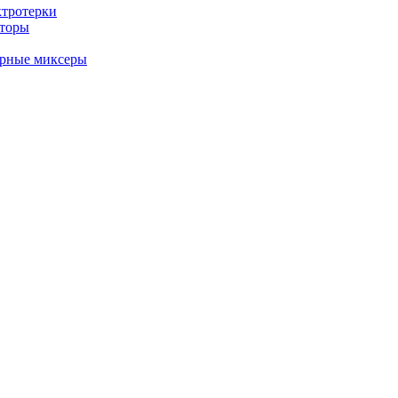
ктротерки
аторы
арные миксеры