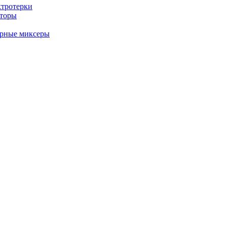
ктротерки
аторы
арные миксеры