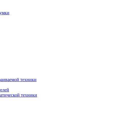
сумки
раиваемой техники
телей
атической техники