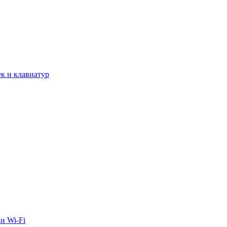
к и клавиатур
и Wi-Fi