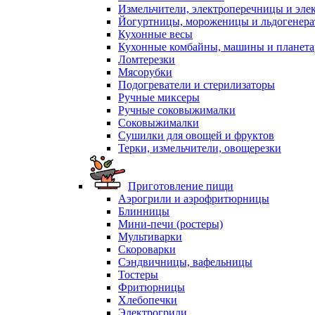
Измельчители, электроперечницы и эле
Йогуртницы, мороженицы и льдогенер
Кухонные весы
Кухонные комбайны, машины и планет
Ломтерезки
Мясорубки
Подогреватели и стерилизаторы
Ручные миксеры
Ручные соковыжималки
Соковыжималки
Сушилки для овощей и фруктов
Терки, измельчители, овощерезки
Приготовление пищи
Аэрогрили и аэрофритюрницы
Блинницы
Мини-печи (ростеры)
Мультиварки
Скороварки
Сэндвичницы, вафельницы
Тостеры
Фритюрницы
Хлебопечки
Электрогрили