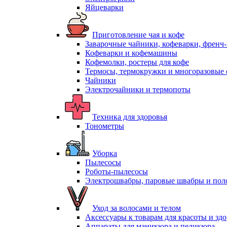
Яйцеварки
Приготовление чая и кофе
Заварочные чайники, кофеварки, френч
Кофеварки и кофемашины
Кофемолки, ростеры для кофе
Термосы, термокружки и многоразовые 
Чайники
Электрочайники и термопоты
Техника для здоровья
Тонометры
Уборка
Пылесосы
Роботы-пылесосы
Электрошвабры, паровые швабры и пол
Уход за волосами и телом
Аксессуары к товарам для красоты и зд
Аппараты для маникюра и педикюра