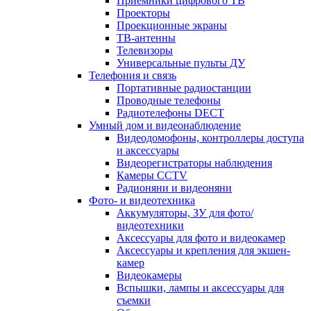
Приемники цифрового ТВ
Проекторы
Проекционные экраны
ТВ-антенны
Телевизоры
Универсальные пульты ДУ
Телефония и связь
Портативные радиостанции
Проводные телефоны
Радиотелефоны DECT
Умный дом и видеонаблюдение
Видеодомофоны, контроллеры доступа
и аксессуары
Видеорегистраторы наблюдения
Камеры CCTV
Радионяни и видеоняни
Фото- и видеотехника
Аккумуляторы, ЗУ для фото/
видеотехники
Аксессуары для фото и видеокамер
Аксессуары и крепления для экшен-
камер
Видеокамеры
Вспышки, лампы и аксессуары для
съемки