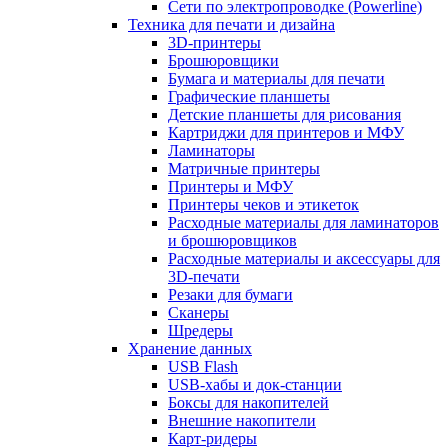
Сети по электропроводке (Powerline)
Техника для печати и дизайна
3D-принтеры
Брошюровщики
Бумага и материалы для печати
Графические планшеты
Детские планшеты для рисования
Картриджи для принтеров и МФУ
Ламинаторы
Матричные принтеры
Принтеры и МФУ
Принтеры чеков и этикеток
Расходные материалы для ламинаторов
и брошюровщиков
Расходные материалы и аксессуары для
3D-печати
Резаки для бумаги
Сканеры
Шредеры
Хранение данных
USB Flash
USB-хабы и док-станции
Боксы для накопителей
Внешние накопители
Карт-ридеры