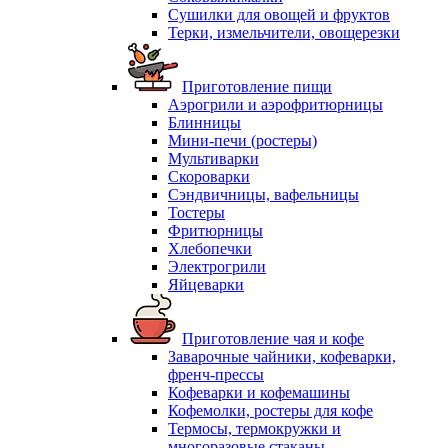
Сушилки для овощей и фруктов
Терки, измельчители, овощерезки
Приготовление пищи
Аэрогрили и аэрофритюрницы
Блинницы
Мини-печи (ростеры)
Мультиварки
Скороварки
Сэндвичницы, вафельницы
Тостеры
Фритюрницы
Хлебопечки
Электрогрили
Яйцеварки
Приготовление чая и кофе
Заварочные чайники, кофеварки,
френч-прессы
Кофеварки и кофемашины
Кофемолки, ростеры для кофе
Термосы, термокружки и
многоразовые стаканы