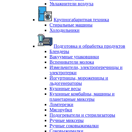
Увлажнители воздуха
Крупногабаритная техника
Стиральные машины
Холодильники
Подготовка и обработка продуктов
Блендеры
Вакуумные упаковщики
Вспениватели молока
Измельчители, электроперечницы и
электротерки
Йогуртницы, мороженицы и
льдогенераторы
Кухонные весы
Кухонные комбайны, машины и
планетарные миксеры
Ломтерезки
Мясорубки
Подогреватели и стерилизаторы
Ручные миксеры
Ручные соковыжималки
Соковыжималки