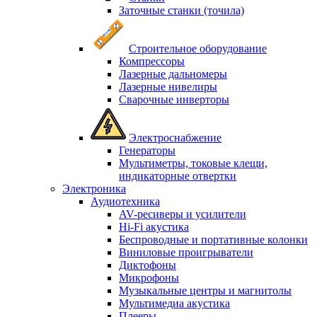
Заточные станки (точила)
Строительное оборудование
Компрессоры
Лазерные дальномеры
Лазерные нивелиры
Сварочные инверторы
Электроснабжение
Генераторы
Мультиметры, токовые клещи,
индикаторные отвертки
Электроника
Аудиотехника
AV-ресиверы и усилители
Hi-Fi акустика
Беспроводные и портативные колонки
Виниловые проигрыватели
Диктофоны
Микрофоны
Музыкальные центры и магнитолы
Мультимедиа акустика
Плееры