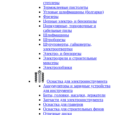
степлеры
Термоклеевые пистолеты
Угловые шлифмашины (болгарки)
Фрезеры
Цепные электро- и бензопилы
Циркулярные, торцовочные и
сабельные пилы
Шлифмашины
Штроборезы
Шуруповерты, гайковерты,
электроотвертки
Электро- и бензорезы
Электродрели и строительные
миксеры
Электролобзики
Оснастка для электроинструмента
Аккумуляторы и зарядные устройства
для инструмента
Биты, головки, насадки, держатели
Запчасти для электроинструмента
Оснастка для граверов
Оснастка для строительных фенов
Отрезные диски