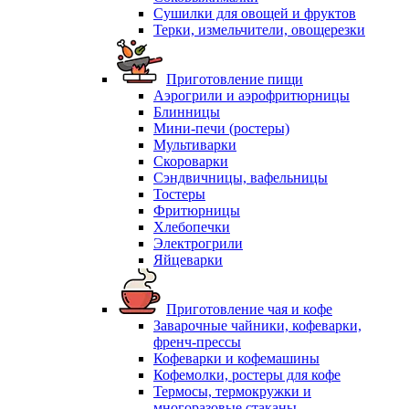
Сушилки для овощей и фруктов
Терки, измельчители, овощерезки
Приготовление пищи
Аэрогрили и аэрофритюрницы
Блинницы
Мини-печи (ростеры)
Мультиварки
Скороварки
Сэндвичницы, вафельницы
Тостеры
Фритюрницы
Хлебопечки
Электрогрили
Яйцеварки
Приготовление чая и кофе
Заварочные чайники, кофеварки,
френч-прессы
Кофеварки и кофемашины
Кофемолки, ростеры для кофе
Термосы, термокружки и
многоразовые стаканы