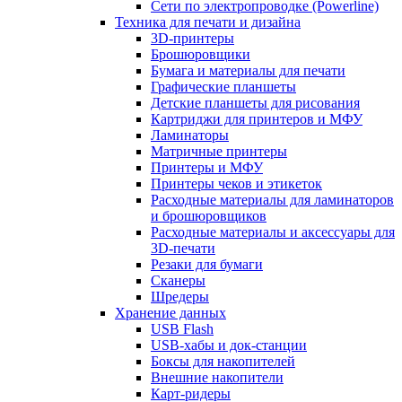
Сети по электропроводке (Powerline)
Техника для печати и дизайна
3D-принтеры
Брошюровщики
Бумага и материалы для печати
Графические планшеты
Детские планшеты для рисования
Картриджи для принтеров и МФУ
Ламинаторы
Матричные принтеры
Принтеры и МФУ
Принтеры чеков и этикеток
Расходные материалы для ламинаторов
и брошюровщиков
Расходные материалы и аксессуары для
3D-печати
Резаки для бумаги
Сканеры
Шредеры
Хранение данных
USB Flash
USB-хабы и док-станции
Боксы для накопителей
Внешние накопители
Карт-ридеры