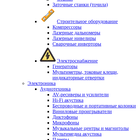
Заточные станки (точила)
Строительное оборудование
Компрессоры
Лазерные дальномеры
Лазерные нивелиры
Сварочные инверторы
Электроснабжение
Генераторы
Мультиметры, токовые клещи,
индикаторные отвертки
Электроника
Аудиотехника
AV-ресиверы и усилители
Hi-Fi акустика
Беспроводные и портативные колонки
Виниловые проигрыватели
Диктофоны
Микрофоны
Музыкальные центры и магнитолы
Мультимедиа акустика
Плееры