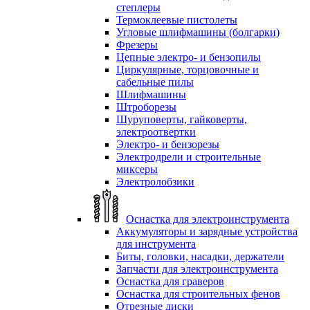
степлеры
Термоклеевые пистолеты
Угловые шлифмашины (болгарки)
Фрезеры
Цепные электро- и бензопилы
Циркулярные, торцовочные и
сабельные пилы
Шлифмашины
Штроборезы
Шуруповерты, гайковерты,
электроотвертки
Электро- и бензорезы
Электродрели и строительные
миксеры
Электролобзики
Оснастка для электроинструмента
Аккумуляторы и зарядные устройства
для инструмента
Биты, головки, насадки, держатели
Запчасти для электроинструмента
Оснастка для граверов
Оснастка для строительных фенов
Отрезные диски