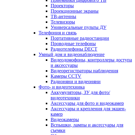
Приемники цифрового ТВ
Проекторы
Проекционные экраны
ТВ-антенны
Телевизоры
Универсальные пульты ДУ
Телефония и связь
Портативные радиостанции
Проводные телефоны
Радиотелефоны DECT
Умный дом и видеонаблюдение
Видеодомофоны, контроллеры доступа
и аксессуары
Видеорегистраторы наблюдения
Камеры CCTV
Радионяни и видеоняни
Фото- и видеотехника
Аккумуляторы, ЗУ для фото/
видеотехники
Аксессуары для фото и видеокамер
Аксессуары и крепления для экшен-
камер
Видеокамеры
Вспышки, лампы и аксессуары для
съемки