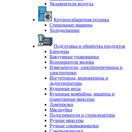
Увлажнители воздуха
Крупногабаритная техника
Стиральные машины
Холодильники
Подготовка и обработка продуктов
Блендеры
Вакуумные упаковщики
Вспениватели молока
Измельчители, электроперечницы и
электротерки
Йогуртницы, мороженицы и
льдогенераторы
Кухонные весы
Кухонные комбайны, машины и
планетарные миксеры
Ломтерезки
Мясорубки
Подогреватели и стерилизаторы
Ручные миксеры
Ручные соковыжималки
Соковыжималки