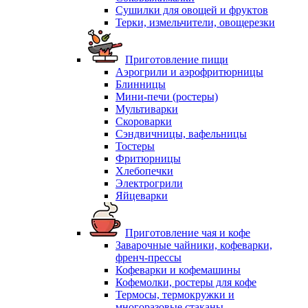
Сушилки для овощей и фруктов
Терки, измельчители, овощерезки
Приготовление пищи
Аэрогрили и аэрофритюрницы
Блинницы
Мини-печи (ростеры)
Мультиварки
Скороварки
Сэндвичницы, вафельницы
Тостеры
Фритюрницы
Хлебопечки
Электрогрили
Яйцеварки
Приготовление чая и кофе
Заварочные чайники, кофеварки,
френч-прессы
Кофеварки и кофемашины
Кофемолки, ростеры для кофе
Термосы, термокружки и
многоразовые стаканы