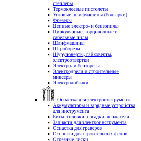
степлеры
Термоклеевые пистолеты
Угловые шлифмашины (болгарки)
Фрезеры
Цепные электро- и бензопилы
Циркулярные, торцовочные и
сабельные пилы
Шлифмашины
Штроборезы
Шуруповерты, гайковерты,
электроотвертки
Электро- и бензорезы
Электродрели и строительные
миксеры
Электролобзики
Оснастка для электроинструмента
Аккумуляторы и зарядные устройства
для инструмента
Биты, головки, насадки, держатели
Запчасти для электроинструмента
Оснастка для граверов
Оснастка для строительных фенов
Отрезные диски