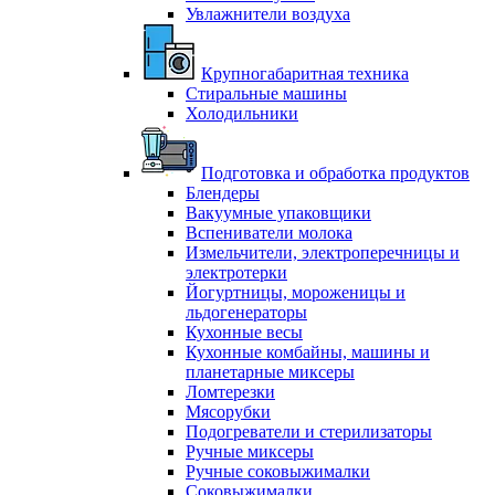
Увлажнители воздуха
Крупногабаритная техника
Стиральные машины
Холодильники
Подготовка и обработка продуктов
Блендеры
Вакуумные упаковщики
Вспениватели молока
Измельчители, электроперечницы и
электротерки
Йогуртницы, мороженицы и
льдогенераторы
Кухонные весы
Кухонные комбайны, машины и
планетарные миксеры
Ломтерезки
Мясорубки
Подогреватели и стерилизаторы
Ручные миксеры
Ручные соковыжималки
Соковыжималки