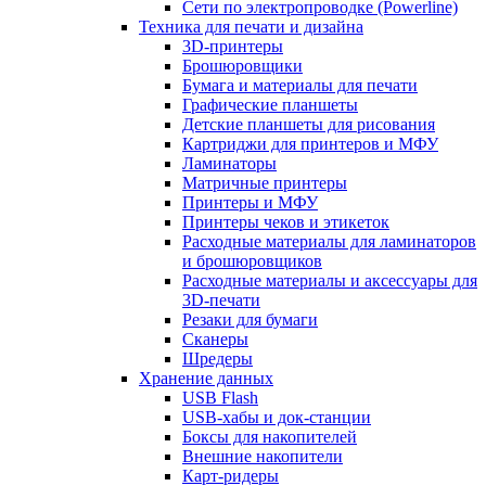
Сети по электропроводке (Powerline)
Техника для печати и дизайна
3D-принтеры
Брошюровщики
Бумага и материалы для печати
Графические планшеты
Детские планшеты для рисования
Картриджи для принтеров и МФУ
Ламинаторы
Матричные принтеры
Принтеры и МФУ
Принтеры чеков и этикеток
Расходные материалы для ламинаторов
и брошюровщиков
Расходные материалы и аксессуары для
3D-печати
Резаки для бумаги
Сканеры
Шредеры
Хранение данных
USB Flash
USB-хабы и док-станции
Боксы для накопителей
Внешние накопители
Карт-ридеры