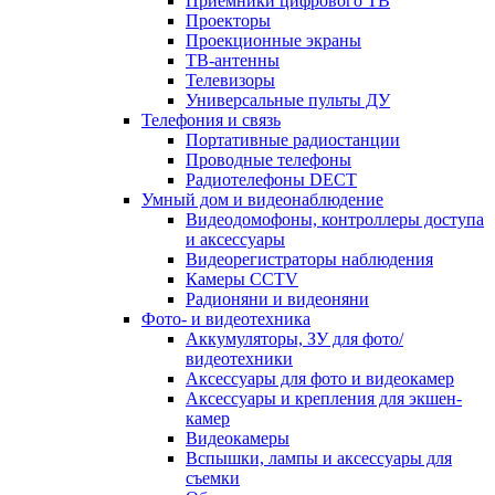
Приемники цифрового ТВ
Проекторы
Проекционные экраны
ТВ-антенны
Телевизоры
Универсальные пульты ДУ
Телефония и связь
Портативные радиостанции
Проводные телефоны
Радиотелефоны DECT
Умный дом и видеонаблюдение
Видеодомофоны, контроллеры доступа
и аксессуары
Видеорегистраторы наблюдения
Камеры CCTV
Радионяни и видеоняни
Фото- и видеотехника
Аккумуляторы, ЗУ для фото/
видеотехники
Аксессуары для фото и видеокамер
Аксессуары и крепления для экшен-
камер
Видеокамеры
Вспышки, лампы и аксессуары для
съемки