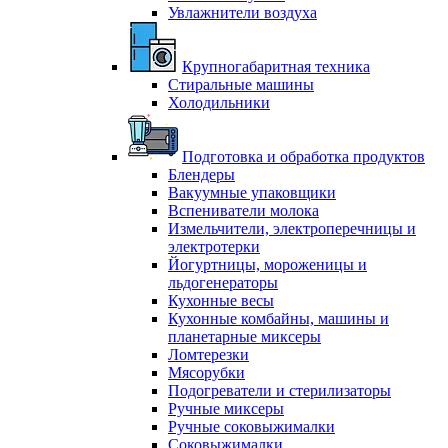
Увлажнители воздуха
Крупногабаритная техника
Стиральные машины
Холодильники
Подготовка и обработка продуктов
Блендеры
Вакуумные упаковщики
Вспениватели молока
Измельчители, электроперечницы и
электротерки
Йогуртницы, мороженицы и
льдогенераторы
Кухонные весы
Кухонные комбайны, машины и
планетарные миксеры
Ломтерезки
Мясорубки
Подогреватели и стерилизаторы
Ручные миксеры
Ручные соковыжималки
Соковыжималки