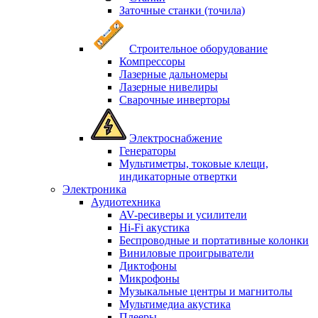
Заточные станки (точила)
Строительное оборудование
Компрессоры
Лазерные дальномеры
Лазерные нивелиры
Сварочные инверторы
Электроснабжение
Генераторы
Мультиметры, токовые клещи,
индикаторные отвертки
Электроника
Аудиотехника
AV-ресиверы и усилители
Hi-Fi акустика
Беспроводные и портативные колонки
Виниловые проигрыватели
Диктофоны
Микрофоны
Музыкальные центры и магнитолы
Мультимедиа акустика
Плееры