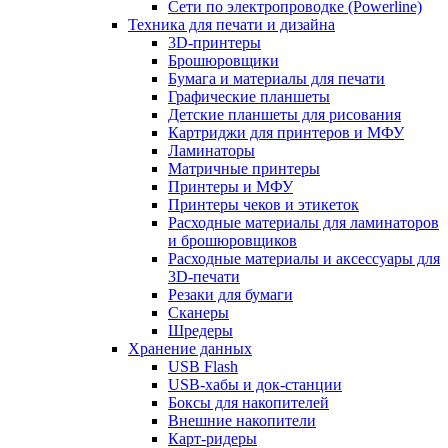
Сети по электропроводке (Powerline)
Техника для печати и дизайна
3D-принтеры
Брошюровщики
Бумага и материалы для печати
Графические планшеты
Детские планшеты для рисования
Картриджи для принтеров и МФУ
Ламинаторы
Матричные принтеры
Принтеры и МФУ
Принтеры чеков и этикеток
Расходные материалы для ламинаторов
и брошюровщиков
Расходные материалы и аксессуары для
3D-печати
Резаки для бумаги
Сканеры
Шредеры
Хранение данных
USB Flash
USB-хабы и док-станции
Боксы для накопителей
Внешние накопители
Карт-ридеры