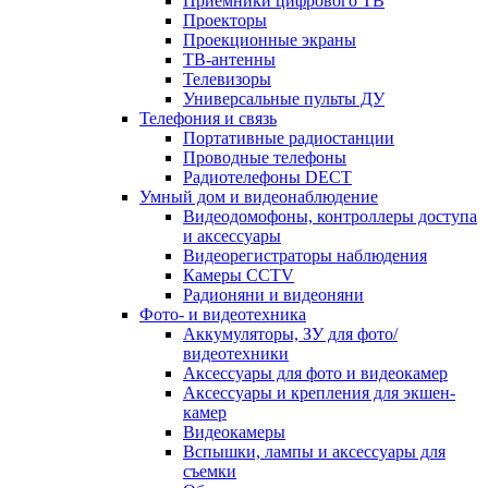
Приемники цифрового ТВ
Проекторы
Проекционные экраны
ТВ-антенны
Телевизоры
Универсальные пульты ДУ
Телефония и связь
Портативные радиостанции
Проводные телефоны
Радиотелефоны DECT
Умный дом и видеонаблюдение
Видеодомофоны, контроллеры доступа
и аксессуары
Видеорегистраторы наблюдения
Камеры CCTV
Радионяни и видеоняни
Фото- и видеотехника
Аккумуляторы, ЗУ для фото/
видеотехники
Аксессуары для фото и видеокамер
Аксессуары и крепления для экшен-
камер
Видеокамеры
Вспышки, лампы и аксессуары для
съемки