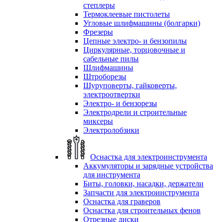
степлеры
Термоклеевые пистолеты
Угловые шлифмашины (болгарки)
Фрезеры
Цепные электро- и бензопилы
Циркулярные, торцовочные и
сабельные пилы
Шлифмашины
Штроборезы
Шуруповерты, гайковерты,
электроотвертки
Электро- и бензорезы
Электродрели и строительные
миксеры
Электролобзики
Оснастка для электроинструмента
Аккумуляторы и зарядные устройства
для инструмента
Биты, головки, насадки, держатели
Запчасти для электроинструмента
Оснастка для граверов
Оснастка для строительных фенов
Отрезные диски