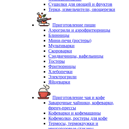
Сушилки для овощей и фруктов
Терки, измельчители, овощерезки
Приготовление пищи
Аэрогрили и аэрофритюрницы
Блинницы
Мини-печи (ростеры)
Мультиварки
Скороварки
Сэндвичницы, вафельницы
Тостеры
Фритюрницы
Хлебопечки
Электрогрили
Яйцеварки
Приготовление чая и кофе
Заварочные чайники, кофеварки,
френч-прессы
Кофеварки и кофемашины
Кофемолки, ростеры для кофе
Термосы, термокружки и
многоразовые стаканы