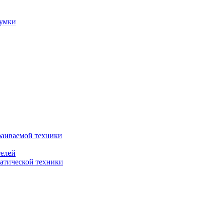
сумки
раиваемой техники
телей
атической техники