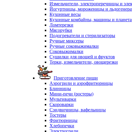
Измельчители, электроперечницы и эле
Йогуртницы, мороженицы и льдогенер
Кухонные весы
Кухонные комбайны, машины и планет
Ломтерезки
Мясорубки
Подогреватели и стерилизаторы
Ручные миксеры
Ручные соковыжималки
Соковыжималки
Сушилки для овощей и фруктов
Терки, измельчители, овощерезки
Приготовление пищи
Аэрогрили и аэрофритюрницы
Блинницы
Мини-печи (ростеры)
Мультиварки
Скороварки
Сэндвичницы, вафельницы
Тостеры
Фритюрницы
Хлебопечки
Электрогрили