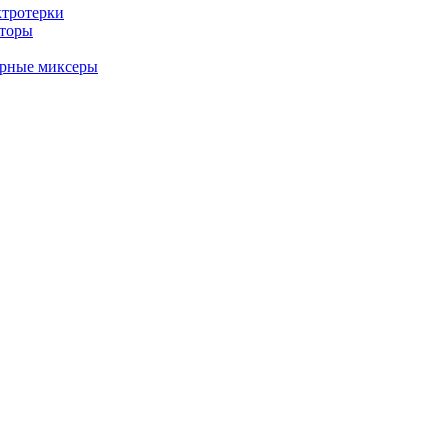
ктротерки
аторы
арные миксеры