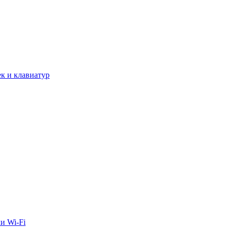
к и клавиатур
и Wi-Fi