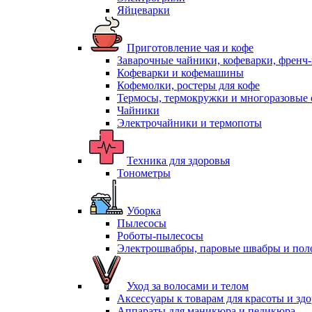
Яйцеварки
Приготовление чая и кофе
Заварочные чайники, кофеварки, френч
Кофеварки и кофемашины
Кофемолки, ростеры для кофе
Термосы, термокружки и многоразовые 
Чайники
Электрочайники и термопоты
Техника для здоровья
Тонометры
Уборка
Пылесосы
Роботы-пылесосы
Электрошвабры, паровые швабры и пол
Уход за волосами и телом
Аксессуары к товарам для красоты и зд
Аппараты для маникюра и педикюра