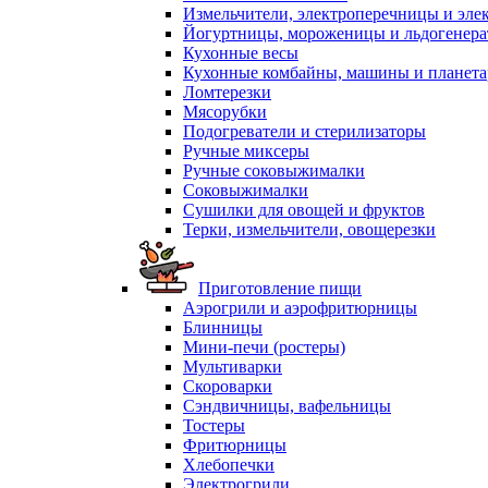
Измельчители, электроперечницы и эле
Йогуртницы, мороженицы и льдогенер
Кухонные весы
Кухонные комбайны, машины и планет
Ломтерезки
Мясорубки
Подогреватели и стерилизаторы
Ручные миксеры
Ручные соковыжималки
Соковыжималки
Сушилки для овощей и фруктов
Терки, измельчители, овощерезки
Приготовление пищи
Аэрогрили и аэрофритюрницы
Блинницы
Мини-печи (ростеры)
Мультиварки
Скороварки
Сэндвичницы, вафельницы
Тостеры
Фритюрницы
Хлебопечки
Электрогрили