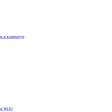
к и клавиатур
и Wi-Fi