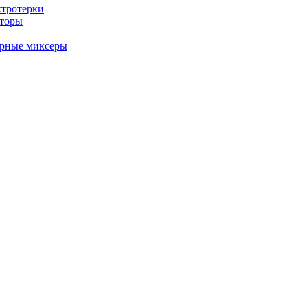
ктротерки
аторы
арные миксеры