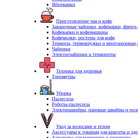
Яйцеварки
Приготовление чая и кофе
Заварочные чайники, кофеварки, френч
Кофеварки и кофемашины
Кофемолки, ростеры для кофе
Термосы, термокружки и многоразовые 
Чайники
Электрочайники и термопоты
Техника для здоровья
Тонометры
Уборка
Пылесосы
Роботы-пылесосы
Электрошвабры, паровые швабры и пол
Уход за волосами и телом
Аксессуары к товарам для красоты и зд
Аппараты для маникюра и педикюра