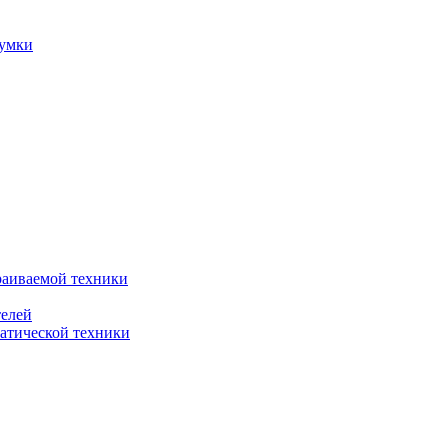
сумки
раиваемой техники
телей
атической техники