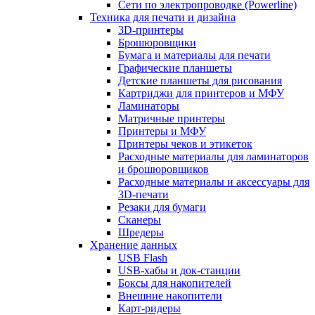
Сети по электропроводке (Powerline)
Техника для печати и дизайна
3D-принтеры
Брошюровщики
Бумага и материалы для печати
Графические планшеты
Детские планшеты для рисования
Картриджи для принтеров и МФУ
Ламинаторы
Матричные принтеры
Принтеры и МФУ
Принтеры чеков и этикеток
Расходные материалы для ламинаторов
и брошюровщиков
Расходные материалы и аксессуары для
3D-печати
Резаки для бумаги
Сканеры
Шредеры
Хранение данных
USB Flash
USB-хабы и док-станции
Боксы для накопителей
Внешние накопители
Карт-ридеры