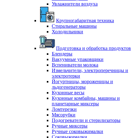
Увлажнители воздуха
Крупногабаритная техника
Стиральные машины
Холодильники
Подготовка и обработка продуктов
Блендеры
Вакуумные упаковщики
Вспениватели молока
Измельчители, электроперечницы и
электротерки
Йогуртницы, мороженицы и
льдогенераторы
Кухонные весы
Кухонные комбайны, машины и
планетарные миксеры
Ломтерезки
Мясорубки
Подогреватели и стерилизаторы
Ручные миксеры
Ручные соковыжималки
Соковыжималки