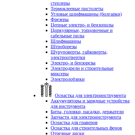
степлеры
Термоклеевые пистолеты
Угловые шлифмашины (болгарки)
Фрезеры
Цепные электро- и бензопилы
Циркулярные, торцовочные и
сабельные пилы
Шлифмашины
Штроборезы
Шуруповерты, гайковерты,
электроотвертки
Электро- и бензорезы
Электродрели и строительные
миксеры
Электролобзики
Оснастка для электроинструмента
Аккумуляторы и зарядные устройства
для инструмента
Биты, головки, насадки, держатели
Запчасти для электроинструмента
Оснастка для граверов
Оснастка для строительных фенов
Отрезные диски