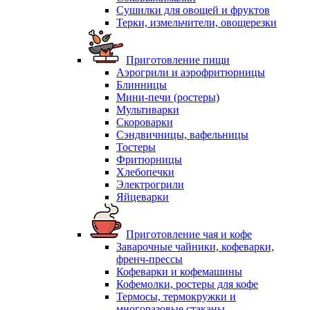
Сушилки для овощей и фруктов
Терки, измельчители, овощерезки
Приготовление пищи
Аэрогрили и аэрофритюрницы
Блинницы
Мини-печи (ростеры)
Мультиварки
Скороварки
Сэндвичницы, вафельницы
Тостеры
Фритюрницы
Хлебопечки
Электрогрили
Яйцеварки
Приготовление чая и кофе
Заварочные чайники, кофеварки,
френч-прессы
Кофеварки и кофемашины
Кофемолки, ростеры для кофе
Термосы, термокружки и
многоразовые стаканы