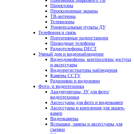
Приемники цифрового ТВ
Проекторы
Проекционные экраны
ТВ-антенны
Телевизоры
Универсальные пульты ДУ
Телефония и связь
Портативные радиостанции
Проводные телефоны
Радиотелефоны DECT
Умный дом и видеонаблюдение
Видеодомофоны, контроллеры доступа
и аксессуары
Видеорегистраторы наблюдения
Камеры CCTV
Радионяни и видеоняни
Фото- и видеотехника
Аккумуляторы, ЗУ для фото/
видеотехники
Аксессуары для фото и видеокамер
Аксессуары и крепления для экшен-
камер
Видеокамеры
Вспышки, лампы и аксессуары для
съемки