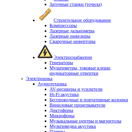
Заточные станки (точила)
Строительное оборудование
Компрессоры
Лазерные дальномеры
Лазерные нивелиры
Сварочные инверторы
Электроснабжение
Генераторы
Мультиметры, токовые клещи,
индикаторные отвертки
Электроника
Аудиотехника
AV-ресиверы и усилители
Hi-Fi акустика
Беспроводные и портативные колонки
Виниловые проигрыватели
Диктофоны
Микрофоны
Музыкальные центры и магнитолы
Мультимедиа акустика
Плееры