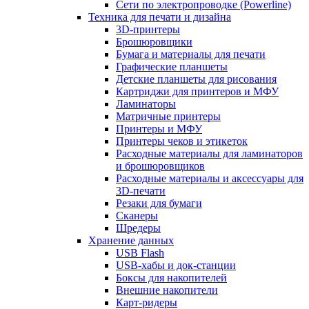
Сети по электропроводке (Powerline)
Техника для печати и дизайна
3D-принтеры
Брошюровщики
Бумага и материалы для печати
Графические планшеты
Детские планшеты для рисования
Картриджи для принтеров и МФУ
Ламинаторы
Матричные принтеры
Принтеры и МФУ
Принтеры чеков и этикеток
Расходные материалы для ламинаторов
и брошюровщиков
Расходные материалы и аксессуары для
3D-печати
Резаки для бумаги
Сканеры
Шредеры
Хранение данных
USB Flash
USB-хабы и док-станции
Боксы для накопителей
Внешние накопители
Карт-ридеры