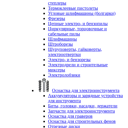
степлеры
Термоклеевые пистолеты
Угловые шлифмашины (болгарки)
Фрезеры
Цепные электро- и бензопилы
Циркулярные, торцовочные и
сабельные пилы
Шлифмашины
Штроборезы
Шуруповерты, гайковерты,
электроотвертки
Электро- и бензорезы
Электродрели и строительные
миксеры
Электролобзики
Оснастка для электроинструмента
Аккумуляторы и зарядные устройства
для инструмента
Биты, головки, насадки, держатели
Запчасти для электроинструмента
Оснастка для граверов
Оснастка для строительных фенов
Отрезные диски