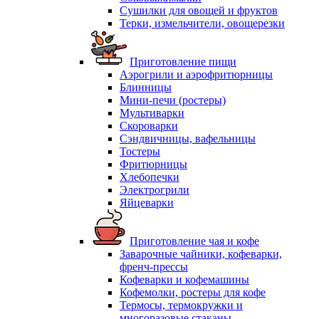
Сушилки для овощей и фруктов
Терки, измельчители, овощерезки
Приготовление пищи
Аэрогрили и аэрофритюрницы
Блинницы
Мини-печи (ростеры)
Мультиварки
Скороварки
Сэндвичницы, вафельницы
Тостеры
Фритюрницы
Хлебопечки
Электрогрили
Яйцеварки
Приготовление чая и кофе
Заварочные чайники, кофеварки,
френч-прессы
Кофеварки и кофемашины
Кофемолки, ростеры для кофе
Термосы, термокружки и
многоразовые стаканы