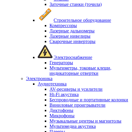
Заточные станки (точила)
Строительное оборудование
Компрессоры
Лазерные дальномеры
Лазерные нивелиры
Сварочные инверторы
Электроснабжение
Генераторы
Мультиметры, токовые клещи,
индикаторные отвертки
Электроника
Аудиотехника
AV-ресиверы и усилители
Hi-Fi акустика
Беспроводные и портативные колонки
Виниловые проигрыватели
Диктофоны
Микрофоны
Музыкальные центры и магнитолы
Мультимедиа акустика
Плееры