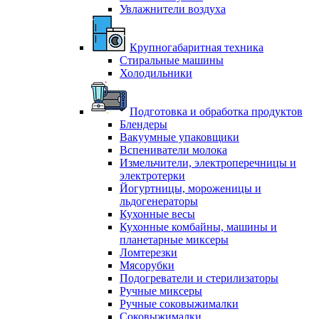
Увлажнители воздуха
Крупногабаритная техника
Стиральные машины
Холодильники
Подготовка и обработка продуктов
Блендеры
Вакуумные упаковщики
Вспениватели молока
Измельчители, электроперечницы и
электротерки
Йогуртницы, мороженицы и
льдогенераторы
Кухонные весы
Кухонные комбайны, машины и
планетарные миксеры
Ломтерезки
Мясорубки
Подогреватели и стерилизаторы
Ручные миксеры
Ручные соковыжималки
Соковыжималки