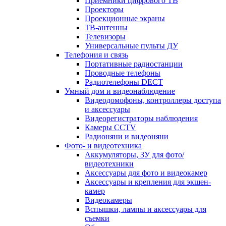
Приемники цифрового ТВ
Проекторы
Проекционные экраны
ТВ-антенны
Телевизоры
Универсальные пульты ДУ
Телефония и связь
Портативные радиостанции
Проводные телефоны
Радиотелефоны DECT
Умный дом и видеонаблюдение
Видеодомофоны, контроллеры доступа
и аксессуары
Видеорегистраторы наблюдения
Камеры CCTV
Радионяни и видеоняни
Фото- и видеотехника
Аккумуляторы, ЗУ для фото/
видеотехники
Аксессуары для фото и видеокамер
Аксессуары и крепления для экшен-
камер
Видеокамеры
Вспышки, лампы и аксессуары для
съемки