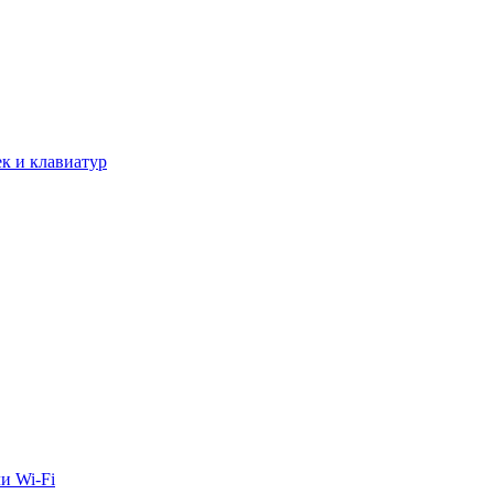
к и клавиатур
и Wi-Fi