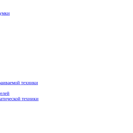
сумки
раиваемой техники
телей
атической техники