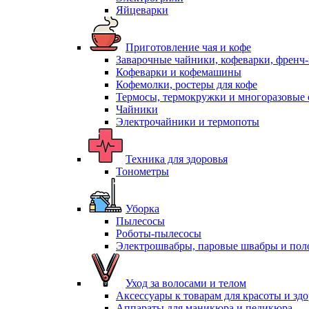
Яйцеварки
Приготовление чая и кофе
Заварочные чайники, кофеварки, френч
Кофеварки и кофемашины
Кофемолки, ростеры для кофе
Термосы, термокружки и многоразовые 
Чайники
Электрочайники и термопоты
Техника для здоровья
Тонометры
Уборка
Пылесосы
Роботы-пылесосы
Электрошвабры, паровые швабры и пол
Уход за волосами и телом
Аксессуары к товарам для красоты и зд
Аппараты для маникюра и педикюра