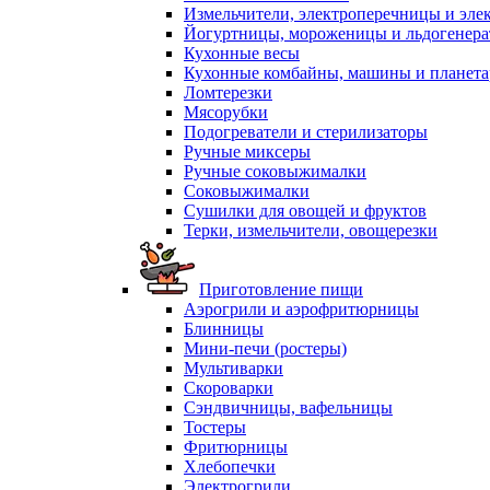
Измельчители, электроперечницы и эле
Йогуртницы, мороженицы и льдогенер
Кухонные весы
Кухонные комбайны, машины и планет
Ломтерезки
Мясорубки
Подогреватели и стерилизаторы
Ручные миксеры
Ручные соковыжималки
Соковыжималки
Сушилки для овощей и фруктов
Терки, измельчители, овощерезки
Приготовление пищи
Аэрогрили и аэрофритюрницы
Блинницы
Мини-печи (ростеры)
Мультиварки
Скороварки
Сэндвичницы, вафельницы
Тостеры
Фритюрницы
Хлебопечки
Электрогрили