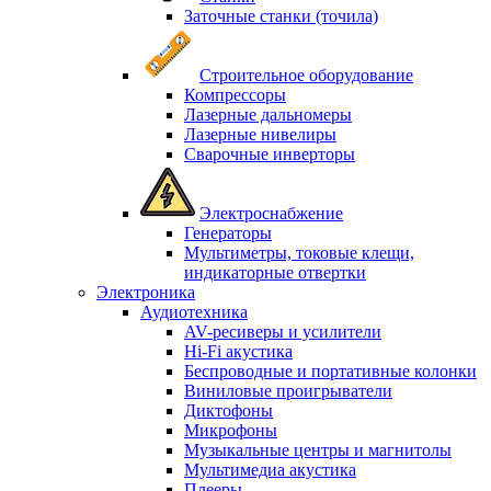
Заточные станки (точила)
Строительное оборудование
Компрессоры
Лазерные дальномеры
Лазерные нивелиры
Сварочные инверторы
Электроснабжение
Генераторы
Мультиметры, токовые клещи,
индикаторные отвертки
Электроника
Аудиотехника
AV-ресиверы и усилители
Hi-Fi акустика
Беспроводные и портативные колонки
Виниловые проигрыватели
Диктофоны
Микрофоны
Музыкальные центры и магнитолы
Мультимедиа акустика
Плееры