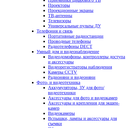
Приемники цифрового ТВ
Проекторы
Проекционные экраны
ТВ-антенны
Телевизоры
Универсальные пульты ДУ
Телефония и связь
Портативные радиостанции
Проводные телефоны
Радиотелефоны DECT
Умный дом и видеонаблюдение
Видеодомофоны, контроллеры доступа
и аксессуары
Видеорегистраторы наблюдения
Камеры CCTV
Радионяни и видеоняни
Фото- и видеотехника
Аккумуляторы, ЗУ для фото/
видеотехники
Аксессуары для фото и видеокамер
Аксессуары и крепления для экшен-
камер
Видеокамеры
Вспышки, лампы и аксессуары для
съемки