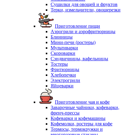
Сушилки для овощей и фруктов
Терки, измельчители, овощерезки
Приготовление пищи
Аэрогрили и аэрофритюрницы
Блинницы
Мини-печи (ростеры)
Мультиварки
Скороварки
Сэндвичницы, вафельницы
Тостеры
Фритюрницы
Хлебопечки
Электрогрили
Яйцеварки
Приготовление чая и кофе
Заварочные чайники, кофеварки,
френч-прессы
Кофеварки и кофемашины
Кофемолки, ростеры для кофе
Термосы, термокружки и
многоразовые стаканы