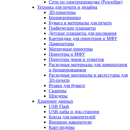
Сети по электропроводке (Powerline)
Техника для печати и дизайна
3D-принтеры
Брошюровщики
Бумага и материалы для печати
Графические планшеты
Детские планшеты для рисования
Картриджи для принтеров и МФУ
Ламинаторы
Матричные принтеры
Принтеры и МФУ
Принтеры чеков и этикеток
Расходные материалы для ламинаторов
и брошюровщиков
Расходные материалы и аксессуары для
3D-печати
Резаки для бумаги
Сканеры
Шредеры
Хранение данных
USB Flash
USB-хабы и док-станции
Боксы для накопителей
Внешние накопители
Карт-ридеры