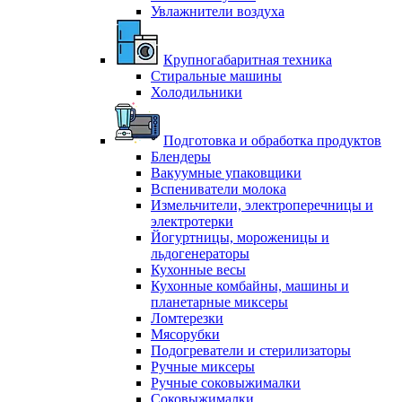
Увлажнители воздуха
Крупногабаритная техника
Стиральные машины
Холодильники
Подготовка и обработка продуктов
Блендеры
Вакуумные упаковщики
Вспениватели молока
Измельчители, электроперечницы и
электротерки
Йогуртницы, мороженицы и
льдогенераторы
Кухонные весы
Кухонные комбайны, машины и
планетарные миксеры
Ломтерезки
Мясорубки
Подогреватели и стерилизаторы
Ручные миксеры
Ручные соковыжималки
Соковыжималки