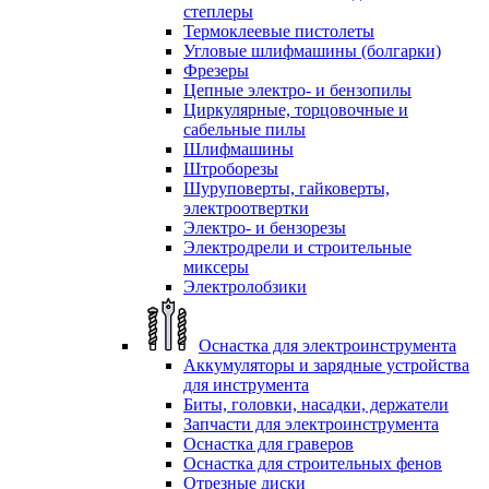
степлеры
Термоклеевые пистолеты
Угловые шлифмашины (болгарки)
Фрезеры
Цепные электро- и бензопилы
Циркулярные, торцовочные и
сабельные пилы
Шлифмашины
Штроборезы
Шуруповерты, гайковерты,
электроотвертки
Электро- и бензорезы
Электродрели и строительные
миксеры
Электролобзики
Оснастка для электроинструмента
Аккумуляторы и зарядные устройства
для инструмента
Биты, головки, насадки, держатели
Запчасти для электроинструмента
Оснастка для граверов
Оснастка для строительных фенов
Отрезные диски