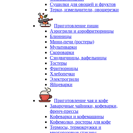
Сушилки для овощей и фруктов
Терки, измельчители, овощерезки
Приготовление пищи
Аэрогрили и аэрофритюрницы
Блинницы
Мини-печи (ростеры)
Мультиварки
Скороварки
Сэндвичницы, вафельницы
Тостеры
Фритюрницы
Хлебопечки
Электрогрили
Яйцеварки
Приготовление чая и кофе
Заварочные чайники, кофеварки,
френч-прессы
Кофеварки и кофемашины
Кофемолки, ростеры для кофе
Термосы, термокружки и
многоразовые стаканы