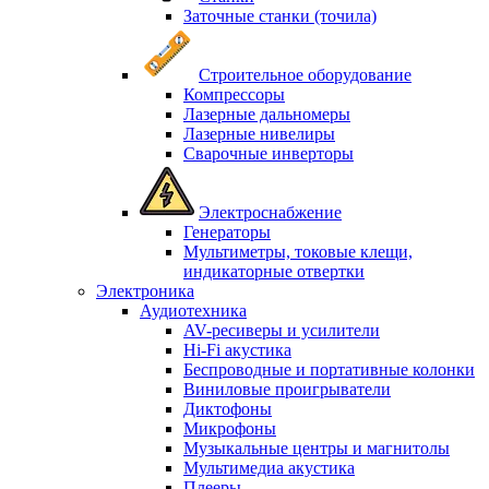
Заточные станки (точила)
Строительное оборудование
Компрессоры
Лазерные дальномеры
Лазерные нивелиры
Сварочные инверторы
Электроснабжение
Генераторы
Мультиметры, токовые клещи,
индикаторные отвертки
Электроника
Аудиотехника
AV-ресиверы и усилители
Hi-Fi акустика
Беспроводные и портативные колонки
Виниловые проигрыватели
Диктофоны
Микрофоны
Музыкальные центры и магнитолы
Мультимедиа акустика
Плееры