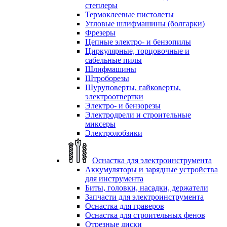
степлеры
Термоклеевые пистолеты
Угловые шлифмашины (болгарки)
Фрезеры
Цепные электро- и бензопилы
Циркулярные, торцовочные и
сабельные пилы
Шлифмашины
Штроборезы
Шуруповерты, гайковерты,
электроотвертки
Электро- и бензорезы
Электродрели и строительные
миксеры
Электролобзики
Оснастка для электроинструмента
Аккумуляторы и зарядные устройства
для инструмента
Биты, головки, насадки, держатели
Запчасти для электроинструмента
Оснастка для граверов
Оснастка для строительных фенов
Отрезные диски