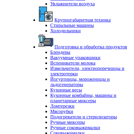
Увлажнители воздуха
Крупногабаритная техника
Стиральные машины
Холодильники
Подготовка и обработка продуктов
Блендеры
Вакуумные упаковщики
Вспениватели молока
Измельчители, электроперечницы и
электротерки
Йогуртницы, мороженицы и
льдогенераторы
Кухонные весы
Кухонные комбайны, машины и
планетарные миксеры
Ломтерезки
Мясорубки
Подогреватели и стерилизаторы
Ручные миксеры
Ручные соковыжималки
Соковыжималки