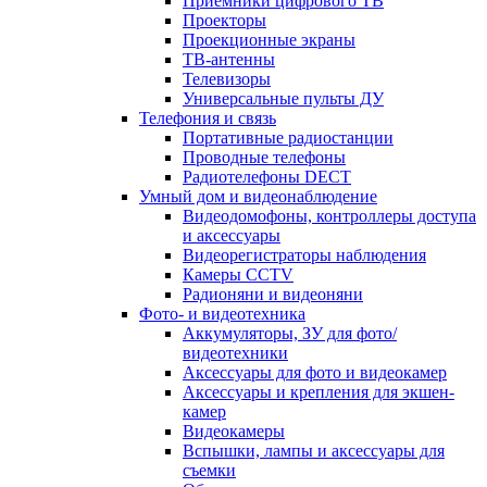
Приемники цифрового ТВ
Проекторы
Проекционные экраны
ТВ-антенны
Телевизоры
Универсальные пульты ДУ
Телефония и связь
Портативные радиостанции
Проводные телефоны
Радиотелефоны DECT
Умный дом и видеонаблюдение
Видеодомофоны, контроллеры доступа
и аксессуары
Видеорегистраторы наблюдения
Камеры CCTV
Радионяни и видеоняни
Фото- и видеотехника
Аккумуляторы, ЗУ для фото/
видеотехники
Аксессуары для фото и видеокамер
Аксессуары и крепления для экшен-
камер
Видеокамеры
Вспышки, лампы и аксессуары для
съемки