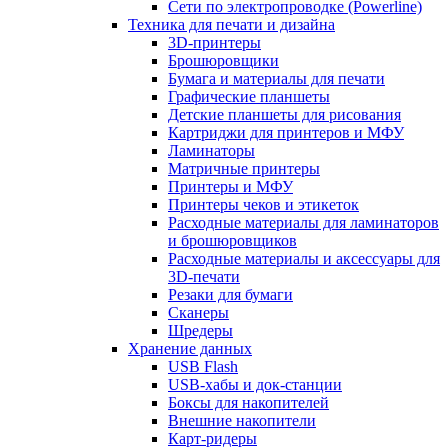
Сети по электропроводке (Powerline)
Техника для печати и дизайна
3D-принтеры
Брошюровщики
Бумага и материалы для печати
Графические планшеты
Детские планшеты для рисования
Картриджи для принтеров и МФУ
Ламинаторы
Матричные принтеры
Принтеры и МФУ
Принтеры чеков и этикеток
Расходные материалы для ламинаторов
и брошюровщиков
Расходные материалы и аксессуары для
3D-печати
Резаки для бумаги
Сканеры
Шредеры
Хранение данных
USB Flash
USB-хабы и док-станции
Боксы для накопителей
Внешние накопители
Карт-ридеры