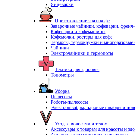
Яйцеварки
Приготовление чая и кофе
Заварочные чайники, кофеварки, френч
Кофеварки и кофемашины
Кофемолки, ростеры для кофе
Термосы, термокружки и многоразовые 
Чайники
Электрочайники и термопоты
Техника для здоровья
Тонометры
Уборка
Пылесосы
Роботы-пылесосы
Электрошвабры, паровые швабры и пол
Уход за волосами и телом
Аксессуары к товарам для красоты и зд
Аппараты для маникюра и педикюра