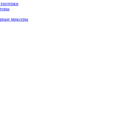
ктротерки
аторы
арные миксеры