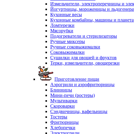
Измельчители, электроперечницы и эле
Йогуртницы, мороженицы и льдогенер
Кухонные весы
Кухонные комбайны, машины и планет
Ломтерезки
Мясорубки
Подогреватели и стерилизаторы
Ручные миксеры
Ручные соковыжималки
Соковыжималки
Сушилки для овощей и фруктов
Терки, измельчители, овощерезки
Приготовление пищи
Аэрогрили и аэрофритюрницы
Блинницы
Мини-печи (ростеры)
Мультиварки
Скороварки
Сэндвичницы, вафельницы
Тостеры
Фритюрницы
Хлебопечки
Электрогрили