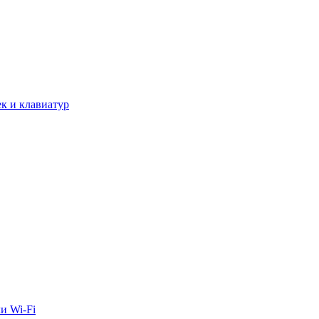
к и клавиатур
и Wi-Fi