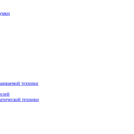
сумки
раиваемой техники
телей
атической техники