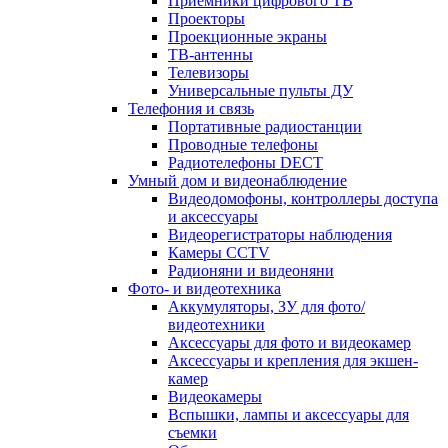
Приемники цифрового ТВ
Проекторы
Проекционные экраны
ТВ-антенны
Телевизоры
Универсальные пульты ДУ
Телефония и связь
Портативные радиостанции
Проводные телефоны
Радиотелефоны DECT
Умный дом и видеонаблюдение
Видеодомофоны, контроллеры доступа
и аксессуары
Видеорегистраторы наблюдения
Камеры CCTV
Радионяни и видеоняни
Фото- и видеотехника
Аккумуляторы, ЗУ для фото/
видеотехники
Аксессуары для фото и видеокамер
Аксессуары и крепления для экшен-
камер
Видеокамеры
Вспышки, лампы и аксессуары для
съемки