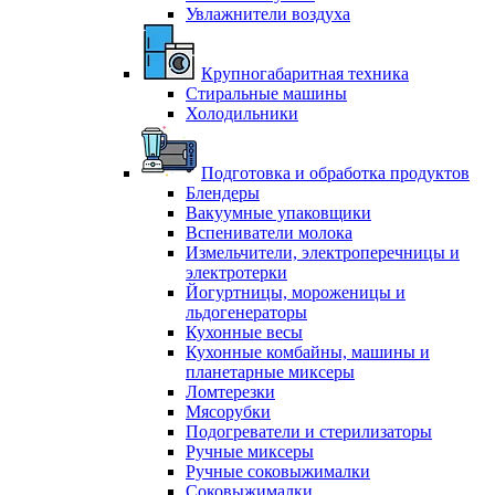
Увлажнители воздуха
Крупногабаритная техника
Стиральные машины
Холодильники
Подготовка и обработка продуктов
Блендеры
Вакуумные упаковщики
Вспениватели молока
Измельчители, электроперечницы и
электротерки
Йогуртницы, мороженицы и
льдогенераторы
Кухонные весы
Кухонные комбайны, машины и
планетарные миксеры
Ломтерезки
Мясорубки
Подогреватели и стерилизаторы
Ручные миксеры
Ручные соковыжималки
Соковыжималки