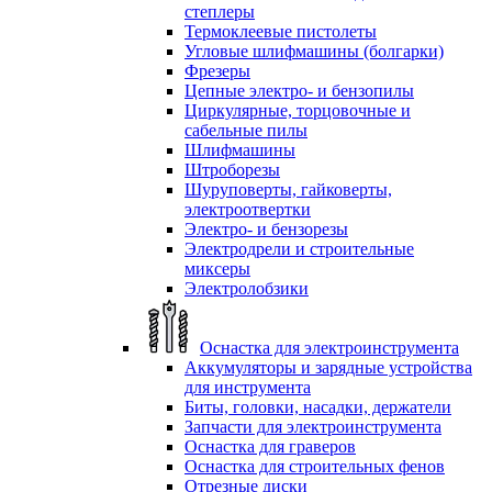
степлеры
Термоклеевые пистолеты
Угловые шлифмашины (болгарки)
Фрезеры
Цепные электро- и бензопилы
Циркулярные, торцовочные и
сабельные пилы
Шлифмашины
Штроборезы
Шуруповерты, гайковерты,
электроотвертки
Электро- и бензорезы
Электродрели и строительные
миксеры
Электролобзики
Оснастка для электроинструмента
Аккумуляторы и зарядные устройства
для инструмента
Биты, головки, насадки, держатели
Запчасти для электроинструмента
Оснастка для граверов
Оснастка для строительных фенов
Отрезные диски