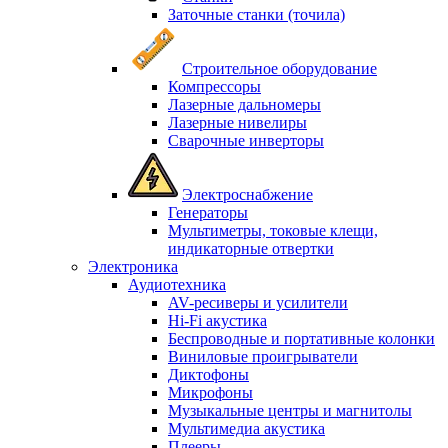
Заточные станки (точила)
Строительное оборудование
Компрессоры
Лазерные дальномеры
Лазерные нивелиры
Сварочные инверторы
Электроснабжение
Генераторы
Мультиметры, токовые клещи,
индикаторные отвертки
Электроника
Аудиотехника
AV-ресиверы и усилители
Hi-Fi акустика
Беспроводные и портативные колонки
Виниловые проигрыватели
Диктофоны
Микрофоны
Музыкальные центры и магнитолы
Мультимедиа акустика
Плееры