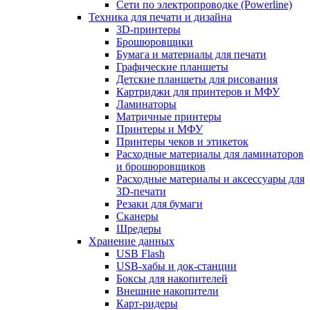
Сети по электропроводке (Powerline)
Техника для печати и дизайна
3D-принтеры
Брошюровщики
Бумага и материалы для печати
Графические планшеты
Детские планшеты для рисования
Картриджи для принтеров и МФУ
Ламинаторы
Матричные принтеры
Принтеры и МФУ
Принтеры чеков и этикеток
Расходные материалы для ламинаторов
и брошюровщиков
Расходные материалы и аксессуары для
3D-печати
Резаки для бумаги
Сканеры
Шредеры
Хранение данных
USB Flash
USB-хабы и док-станции
Боксы для накопителей
Внешние накопители
Карт-ридеры