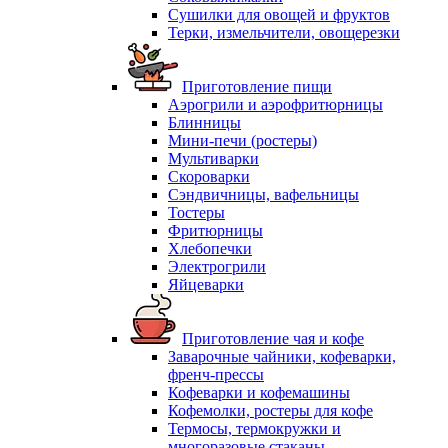
Сушилки для овощей и фруктов
Терки, измельчители, овощерезки
Приготовление пищи
Аэрогрили и аэрофритюрницы
Блинницы
Мини-печи (ростеры)
Мультиварки
Скороварки
Сэндвичницы, вафельницы
Тостеры
Фритюрницы
Хлебопечки
Электрогрили
Яйцеварки
Приготовление чая и кофе
Заварочные чайники, кофеварки,
френч-прессы
Кофеварки и кофемашины
Кофемолки, ростеры для кофе
Термосы, термокружки и
многоразовые стаканы