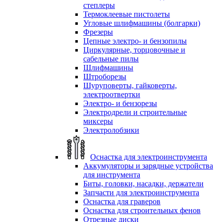
степлеры
Термоклеевые пистолеты
Угловые шлифмашины (болгарки)
Фрезеры
Цепные электро- и бензопилы
Циркулярные, торцовочные и
сабельные пилы
Шлифмашины
Штроборезы
Шуруповерты, гайковерты,
электроотвертки
Электро- и бензорезы
Электродрели и строительные
миксеры
Электролобзики
Оснастка для электроинструмента
Аккумуляторы и зарядные устройства
для инструмента
Биты, головки, насадки, держатели
Запчасти для электроинструмента
Оснастка для граверов
Оснастка для строительных фенов
Отрезные диски