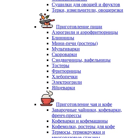
Сушилки для овощей и фруктов
Терки, измельчители, овощерезки
Приготовление пищи
Аэрогрили и аэрофритюрницы
Блинницы
Мини-печи (ростеры)
Мультиварки
Скороварки
Сэндвичницы, вафельницы
Тостеры
Фритюрницы
Хлебопечки
Электрогрили
Яйцеварки
Приготовление чая и кофе
Заварочные чайники, кофеварки,
френч-прессы
Кофеварки и кофемашины
Кофемолки, ростеры для кофе
Термосы, термокружки и
многоразовые стаканы