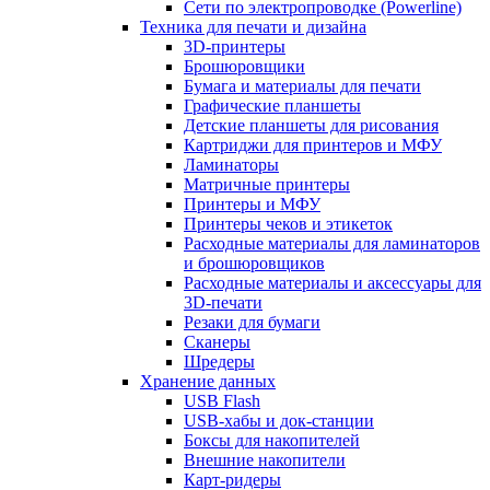
Сети по электропроводке (Powerline)
Техника для печати и дизайна
3D-принтеры
Брошюровщики
Бумага и материалы для печати
Графические планшеты
Детские планшеты для рисования
Картриджи для принтеров и МФУ
Ламинаторы
Матричные принтеры
Принтеры и МФУ
Принтеры чеков и этикеток
Расходные материалы для ламинаторов
и брошюровщиков
Расходные материалы и аксессуары для
3D-печати
Резаки для бумаги
Сканеры
Шредеры
Хранение данных
USB Flash
USB-хабы и док-станции
Боксы для накопителей
Внешние накопители
Карт-ридеры