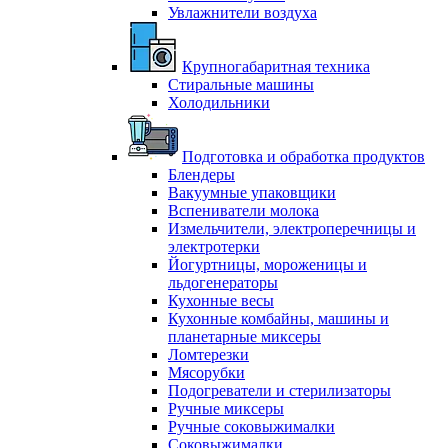
Увлажнители воздуха
Крупногабаритная техника
Стиральные машины
Холодильники
Подготовка и обработка продуктов
Блендеры
Вакуумные упаковщики
Вспениватели молока
Измельчители, электроперечницы и
электротерки
Йогуртницы, мороженицы и
льдогенераторы
Кухонные весы
Кухонные комбайны, машины и
планетарные миксеры
Ломтерезки
Мясорубки
Подогреватели и стерилизаторы
Ручные миксеры
Ручные соковыжималки
Соковыжималки