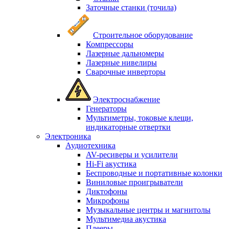
Заточные станки (точила)
Строительное оборудование
Компрессоры
Лазерные дальномеры
Лазерные нивелиры
Сварочные инверторы
Электроснабжение
Генераторы
Мультиметры, токовые клещи,
индикаторные отвертки
Электроника
Аудиотехника
AV-ресиверы и усилители
Hi-Fi акустика
Беспроводные и портативные колонки
Виниловые проигрыватели
Диктофоны
Микрофоны
Музыкальные центры и магнитолы
Мультимедиа акустика
Плееры