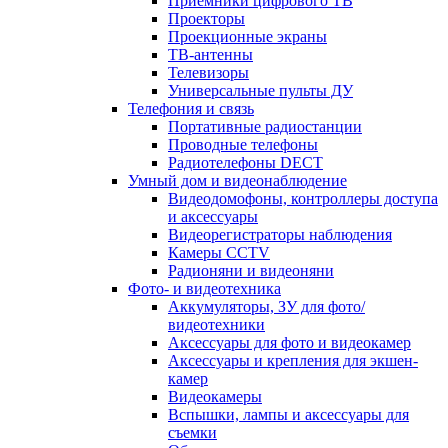
Приемники цифрового ТВ
Проекторы
Проекционные экраны
ТВ-антенны
Телевизоры
Универсальные пульты ДУ
Телефония и связь
Портативные радиостанции
Проводные телефоны
Радиотелефоны DECT
Умный дом и видеонаблюдение
Видеодомофоны, контроллеры доступа
и аксессуары
Видеорегистраторы наблюдения
Камеры CCTV
Радионяни и видеоняни
Фото- и видеотехника
Аккумуляторы, ЗУ для фото/
видеотехники
Аксессуары для фото и видеокамер
Аксессуары и крепления для экшен-
камер
Видеокамеры
Вспышки, лампы и аксессуары для
съемки