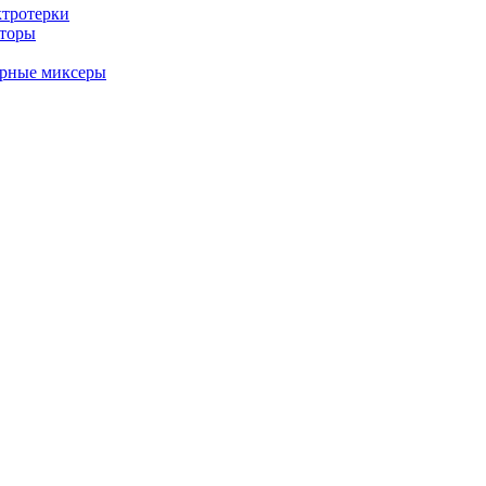
ктротерки
аторы
арные миксеры