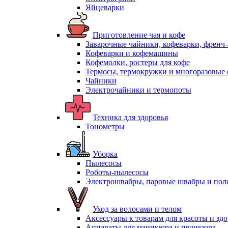
Яйцеварки
Приготовление чая и кофе
Заварочные чайники, кофеварки, френч
Кофеварки и кофемашины
Кофемолки, ростеры для кофе
Термосы, термокружки и многоразовые 
Чайники
Электрочайники и термопоты
Техника для здоровья
Тонометры
Уборка
Пылесосы
Роботы-пылесосы
Электрошвабры, паровые швабры и пол
Уход за волосами и телом
Аксессуары к товарам для красоты и зд
Аппараты для маникюра и педикюра