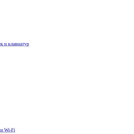
к и клавиатур
и Wi-Fi