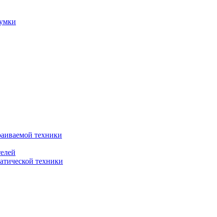
сумки
раиваемой техники
телей
атической техники