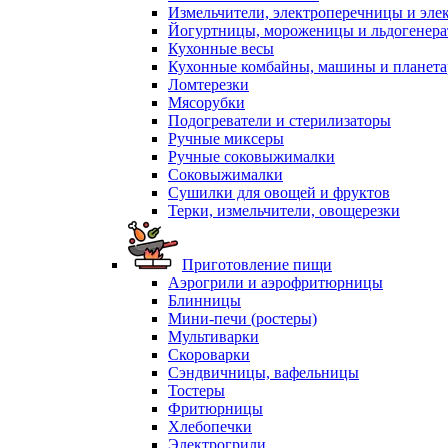
Измельчители, электроперечницы и эле
Йогуртницы, мороженицы и льдогенер
Кухонные весы
Кухонные комбайны, машины и планет
Ломтерезки
Мясорубки
Подогреватели и стерилизаторы
Ручные миксеры
Ручные соковыжималки
Соковыжималки
Сушилки для овощей и фруктов
Терки, измельчители, овощерезки
Приготовление пищи
Аэрогрили и аэрофритюрницы
Блинницы
Мини-печи (ростеры)
Мультиварки
Скороварки
Сэндвичницы, вафельницы
Тостеры
Фритюрницы
Хлебопечки
Электрогрили