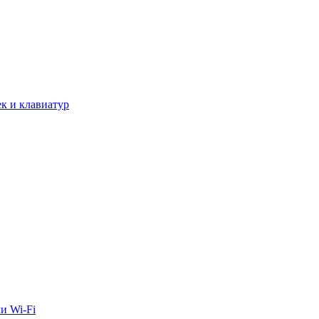
к и клавиатур
и Wi-Fi