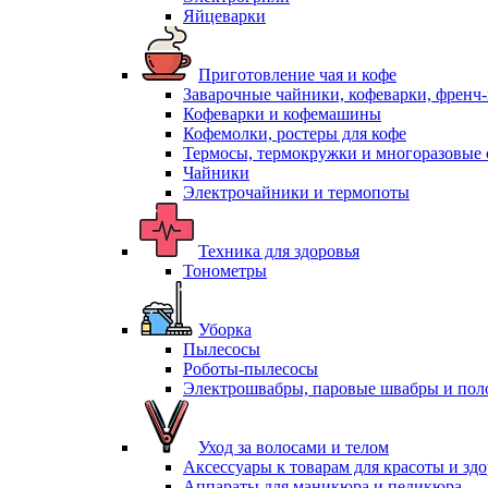
Яйцеварки
Приготовление чая и кофе
Заварочные чайники, кофеварки, френч
Кофеварки и кофемашины
Кофемолки, ростеры для кофе
Термосы, термокружки и многоразовые 
Чайники
Электрочайники и термопоты
Техника для здоровья
Тонометры
Уборка
Пылесосы
Роботы-пылесосы
Электрошвабры, паровые швабры и пол
Уход за волосами и телом
Аксессуары к товарам для красоты и зд
Аппараты для маникюра и педикюра