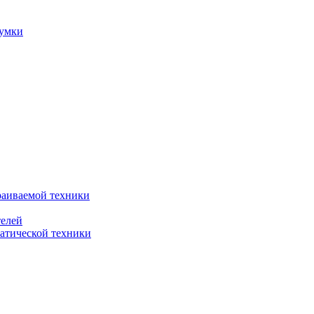
сумки
раиваемой техники
телей
атической техники