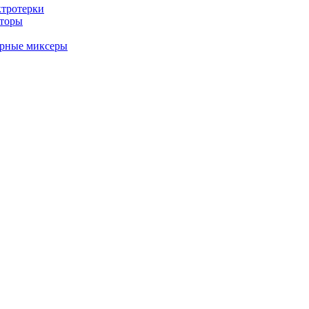
ктротерки
аторы
арные миксеры