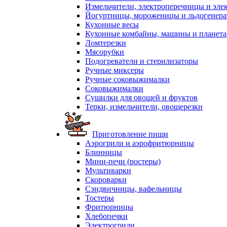
Измельчители, электроперечницы и эле
Йогуртницы, мороженицы и льдогенер
Кухонные весы
Кухонные комбайны, машины и планет
Ломтерезки
Мясорубки
Подогреватели и стерилизаторы
Ручные миксеры
Ручные соковыжималки
Соковыжималки
Сушилки для овощей и фруктов
Терки, измельчители, овощерезки
Приготовление пищи
Аэрогрили и аэрофритюрницы
Блинницы
Мини-печи (ростеры)
Мультиварки
Скороварки
Сэндвичницы, вафельницы
Тостеры
Фритюрницы
Хлебопечки
Электрогрили