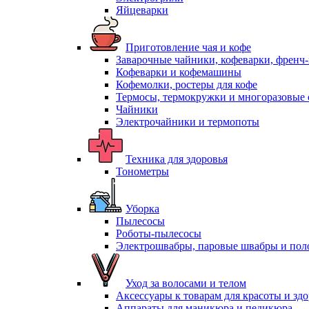
Яйцеварки
Приготовление чая и кофе
Заварочные чайники, кофеварки, френч
Кофеварки и кофемашины
Кофемолки, ростеры для кофе
Термосы, термокружки и многоразовые 
Чайники
Электрочайники и термопоты
Техника для здоровья
Тонометры
Уборка
Пылесосы
Роботы-пылесосы
Электрошвабры, паровые швабры и пол
Уход за волосами и телом
Аксессуары к товарам для красоты и зд
Аппараты для маникюра и педикюра