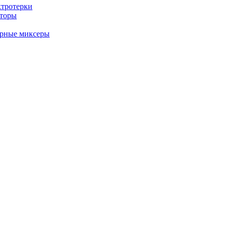
ктротерки
аторы
арные миксеры