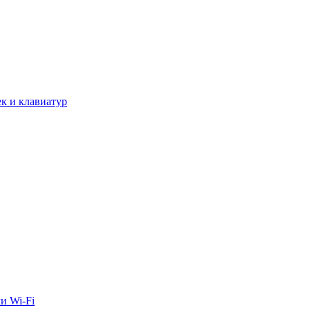
к и клавиатур
и Wi-Fi