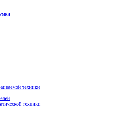
сумки
раиваемой техники
телей
атической техники