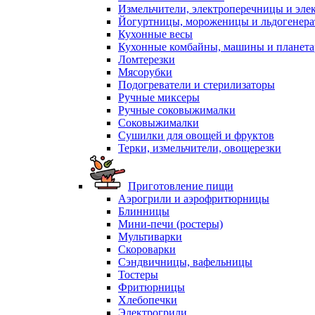
Измельчители, электроперечницы и эле
Йогуртницы, мороженицы и льдогенер
Кухонные весы
Кухонные комбайны, машины и планет
Ломтерезки
Мясорубки
Подогреватели и стерилизаторы
Ручные миксеры
Ручные соковыжималки
Соковыжималки
Сушилки для овощей и фруктов
Терки, измельчители, овощерезки
Приготовление пищи
Аэрогрили и аэрофритюрницы
Блинницы
Мини-печи (ростеры)
Мультиварки
Скороварки
Сэндвичницы, вафельницы
Тостеры
Фритюрницы
Хлебопечки
Электрогрили