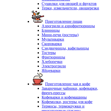
Сушилки для овощей и фруктов
Терки, измельчители, овощерезки
Приготовление пищи
Аэрогрили и аэрофритюрницы
Блинницы
Мини-печи (ростеры)
Мультиварки
Скороварки
Сэндвичницы, вафельницы
Тостеры
Фритюрницы
Хлебопечки
Электрогрили
Яйцеварки
Приготовление чая и кофе
Заварочные чайники, кофеварки,
френч-прессы
Кофеварки и кофемашины
Кофемолки, ростеры для кофе
Термосы, термокружки и
многоразовые стаканы