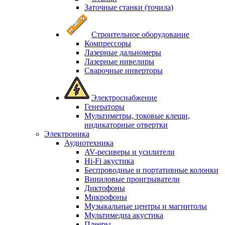
Заточные станки (точила)
Строительное оборудование
Компрессоры
Лазерные дальномеры
Лазерные нивелиры
Сварочные инверторы
Электроснабжение
Генераторы
Мультиметры, токовые клещи,
индикаторные отвертки
Электроника
Аудиотехника
AV-ресиверы и усилители
Hi-Fi акустика
Беспроводные и портативные колонки
Виниловые проигрыватели
Диктофоны
Микрофоны
Музыкальные центры и магнитолы
Мультимедиа акустика
Плееры