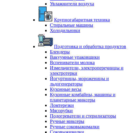
Увлажнители воздуха
Крупногабаритная техника
Стиральные машины
Холодильники
Подготовка и обработка продуктов
Блендеры
Вакуумные упаковщики
Вспениватели молока
Измельчители, электроперечницы и
электротерки
Йогуртницы, мороженицы и
льдогенераторы
Кухонные весы
Кухонные комбайны, машины и
планетарные миксеры
Ломтерезки
Мясорубки
Подогреватели и стерилизаторы
Ручные миксеры
Ручные соковыжималки
Соковыжималки