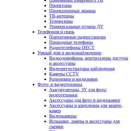
Приемники цифрового ТВ
Проекторы
Проекционные экраны
ТВ-антенны
Телевизоры
Универсальные пульты ДУ
Телефония и связь
Портативные радиостанции
Проводные телефоны
Радиотелефоны DECT
Умный дом и видеонаблюдение
Видеодомофоны, контроллеры доступа
и аксессуары
Видеорегистраторы наблюдения
Камеры CCTV
Радионяни и видеоняни
Фото- и видеотехника
Аккумуляторы, ЗУ для фото/
видеотехники
Аксессуары для фото и видеокамер
Аксессуары и крепления для экшен-
камер
Видеокамеры
Вспышки, лампы и аксессуары для
съемки