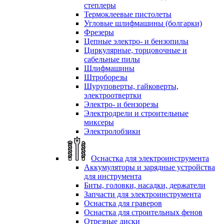
степлеры
Термоклеевые пистолеты
Угловые шлифмашины (болгарки)
Фрезеры
Цепные электро- и бензопилы
Циркулярные, торцовочные и
сабельные пилы
Шлифмашины
Штроборезы
Шуруповерты, гайковерты,
электроотвертки
Электро- и бензорезы
Электродрели и строительные
миксеры
Электролобзики
Оснастка для электроинструмента
Аккумуляторы и зарядные устройства
для инструмента
Биты, головки, насадки, держатели
Запчасти для электроинструмента
Оснастка для граверов
Оснастка для строительных фенов
Отрезные диски