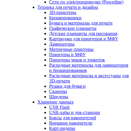
Сети по электропроводке (Powerline)
Техника для печати и дизайна
3D-принтеры
Брошюровщики
Бумага и материалы для печати
Графические планшеты
Детские планшеты для рисования
Картриджи для принтеров и МФУ
Ламинаторы
Матричные принтеры
Принтеры и МФУ
Принтеры чеков и этикеток
Расходные материалы для ламинаторов
и брошюровщиков
Расходные материалы и аксессуары для
3D-печати
Резаки для бумаги
Сканеры
Шредеры
Хранение данных
USB Flash
USB-хабы и док-станции
Боксы для накопителей
Внешние накопители
Карт-ридеры