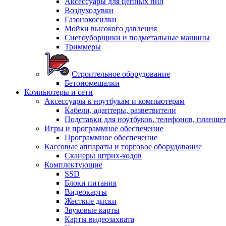
Аксессуары для цепных пил
Воздуходувки
Газонокосилки
Мойки высокого давления
Снегоуборщики и подметальные машины
Триммеры
Строительное оборудование
Бетономешалки
Компьютеры и сети
Аксессуары к ноутбукам и компьютерам
Кабели, адаптеры, разветвители
Подставки для ноутбуков, телефонов, планше
Игры и программное обеспечение
Программное обеспечение
Кассовые аппараты и торговое оборудование
Сканеры штрих-кодов
Комплектующие
SSD
Блоки питания
Видеокарты
Жесткие диски
Звуковые карты
Карты видеозахвата