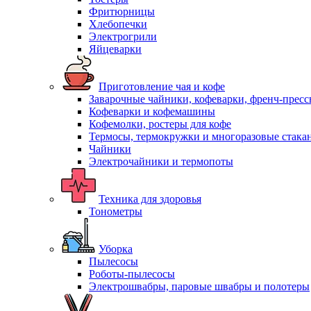
Фритюрницы
Хлебопечки
Электрогрили
Яйцеварки
Приготовление чая и кофе
Заварочные чайники, кофеварки, френч-прес
Кофеварки и кофемашины
Кофемолки, ростеры для кофе
Термосы, термокружки и многоразовые стака
Чайники
Электрочайники и термопоты
Техника для здоровья
Тонометры
Уборка
Пылесосы
Роботы-пылесосы
Электрошвабры, паровые швабры и полотеры