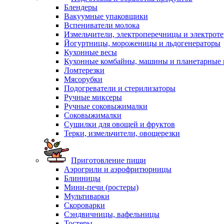
Блендеры
Вакуумные упаковщики
Вспениватели молока
Измельчители, электроперечницы и электрот
Йогуртницы, мороженицы и льдогенераторы
Кухонные весы
Кухонные комбайны, машины и планетарные
Ломтерезки
Мясорубки
Подогреватели и стерилизаторы
Ручные миксеры
Ручные соковыжималки
Соковыжималки
Сушилки для овощей и фруктов
Терки, измельчители, овощерезки
Приготовление пищи
Аэрогрили и аэрофритюрницы
Блинницы
Мини-печи (ростеры)
Мультиварки
Скороварки
Сэндвичницы, вафельницы
Тостеры