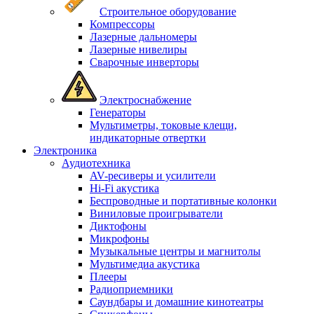
Строительное оборудование
Компрессоры
Лазерные дальномеры
Лазерные нивелиры
Сварочные инверторы
Электроснабжение
Генераторы
Мультиметры, токовые клещи,
индикаторные отвертки
Электроника
Аудиотехника
AV-ресиверы и усилители
Hi-Fi акустика
Беспроводные и портативные колонки
Виниловые проигрыватели
Диктофоны
Микрофоны
Музыкальные центры и магнитолы
Мультимедиа акустика
Плееры
Радиоприемники
Саундбары и домашние кинотеатры