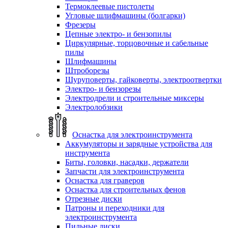
Термоклеевые пистолеты
Угловые шлифмашины (болгарки)
Фрезеры
Цепные электро- и бензопилы
Циркулярные, торцовочные и сабельные
пилы
Шлифмашины
Штроборезы
Шуруповерты, гайковерты, электроотвертки
Электро- и бензорезы
Электродрели и строительные миксеры
Электролобзики
Оснастка для электроинструмента
Аккумуляторы и зарядные устройства для
инструмента
Биты, головки, насадки, держатели
Запчасти для электроинструмента
Оснастка для граверов
Оснастка для строительных фенов
Отрезные диски
Патроны и переходники для
электроинструмента
Пильные диски