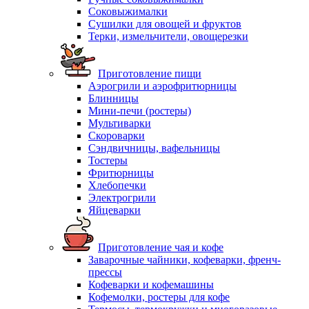
Соковыжималки
Сушилки для овощей и фруктов
Терки, измельчители, овощерезки
Приготовление пищи
Аэрогрили и аэрофритюрницы
Блинницы
Мини-печи (ростеры)
Мультиварки
Скороварки
Сэндвичницы, вафельницы
Тостеры
Фритюрницы
Хлебопечки
Электрогрили
Яйцеварки
Приготовление чая и кофе
Заварочные чайники, кофеварки, френч-
прессы
Кофеварки и кофемашины
Кофемолки, ростеры для кофе