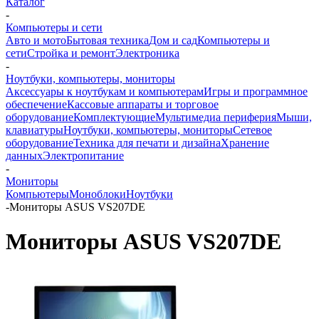
Каталог
-
Компьютеры и сети
Авто и мото
Бытовая техника
Дом и сад
Компьютеры и
сети
Стройка и ремонт
Электроника
-
Ноутбуки, компьютеры, мониторы
Аксессуары к ноутбукам и компьютерам
Игры и программное
обеспечение
Кассовые аппараты и торговое
оборудование
Комплектующие
Мультимедиа периферия
Мыши,
клавиатуры
Ноутбуки, компьютеры, мониторы
Сетевое
оборудование
Техника для печати и дизайна
Хранение
данных
Электропитание
-
Мониторы
Компьютеры
Моноблоки
Ноутбуки
-
Мониторы ASUS VS207DE
Мониторы ASUS VS207DE