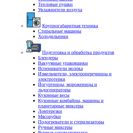
Тепловые пушки
Увлажнители воздуха
Крупногабаритная техника
Стиральные машины
Холодильники
Подготовка и обработка продуктов
Блендеры
Вакуумные упаковщики
Вспениватели молока
Измельчители, электроперечницы и
электротерки
Йогуртницы, мороженицы и
льдогенераторы
Кухонные весы
Кухонные комбайны, машины и
планетарные миксеры
Ломтерезки
Мясорубки
Подогреватели и стерилизаторы
Ручные миксеры
Ручные соковыжималки