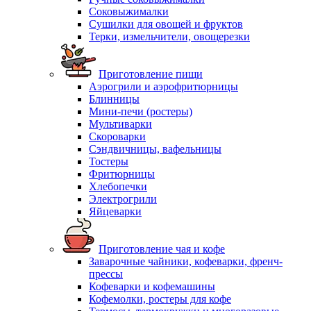
Соковыжималки
Сушилки для овощей и фруктов
Терки, измельчители, овощерезки
Приготовление пищи
Аэрогрили и аэрофритюрницы
Блинницы
Мини-печи (ростеры)
Мультиварки
Скороварки
Сэндвичницы, вафельницы
Тостеры
Фритюрницы
Хлебопечки
Электрогрили
Яйцеварки
Приготовление чая и кофе
Заварочные чайники, кофеварки, френч-
прессы
Кофеварки и кофемашины
Кофемолки, ростеры для кофе