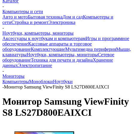
Каталог
-
Компьютеры и сети
Авто и мото
Бытовая техника
Дом и сад
Компьютеры и
сети
Стройка и ремонт
Электроника
-
Ноутбуки, компьютеры, мониторы
Аксессуары к ноутбукам и компьютерам
Игры и программное
обеспечение
Кассовые аппараты и торговое
оборудование
Комплектующие
Мультимедиа периферия
Мыши,
клавиатуры
Ноутбуки, компьютеры, мониторы
Сетевое
оборудование
Техника для печати и дизайна
Хранение
данных
Электропитание
-
Мониторы
Компьютеры
Моноблоки
Ноутбуки
-
Монитор Samsung ViewFinity S8 LS27D800EAIXCI
Монитор Samsung ViewFinity
S8 LS27D800EAIXCI