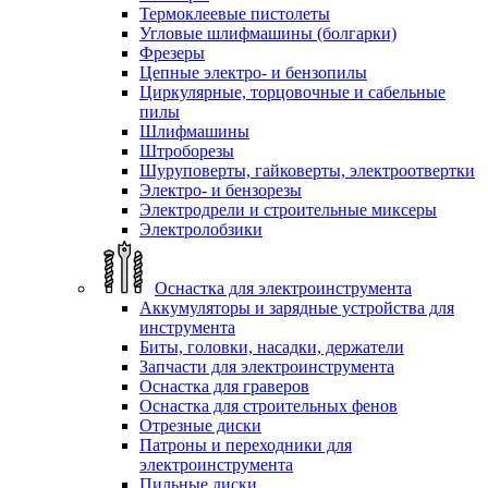
Термоклеевые пистолеты
Угловые шлифмашины (болгарки)
Фрезеры
Цепные электро- и бензопилы
Циркулярные, торцовочные и сабельные
пилы
Шлифмашины
Штроборезы
Шуруповерты, гайковерты, электроотвертки
Электро- и бензорезы
Электродрели и строительные миксеры
Электролобзики
Оснастка для электроинструмента
Аккумуляторы и зарядные устройства для
инструмента
Биты, головки, насадки, держатели
Запчасти для электроинструмента
Оснастка для граверов
Оснастка для строительных фенов
Отрезные диски
Патроны и переходники для
электроинструмента
Пильные диски