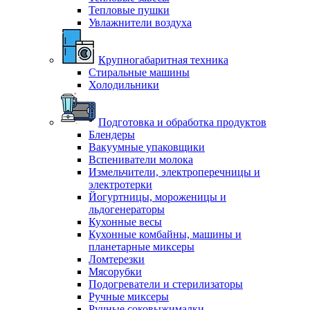
Тепловые пушки
Увлажнители воздуха
Крупногабаритная техника
Стиральные машины
Холодильники
Подготовка и обработка продуктов
Блендеры
Вакуумные упаковщики
Вспениватели молока
Измельчители, электроперечницы и
электротерки
Йогуртницы, мороженицы и
льдогенераторы
Кухонные весы
Кухонные комбайны, машины и
планетарные миксеры
Ломтерезки
Мясорубки
Подогреватели и стерилизаторы
Ручные миксеры
Ручные соковыжималки