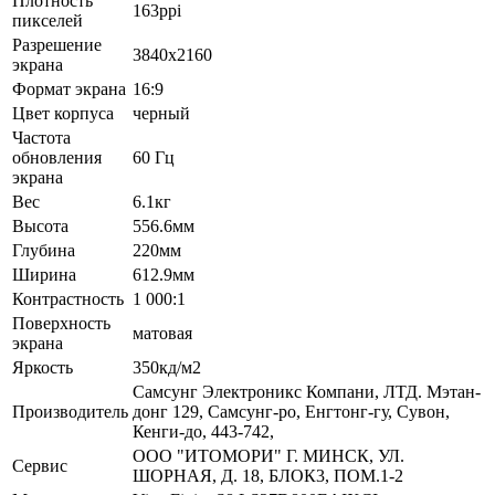
Плотность
163ppi
пикселей
Разрешение
3840x2160
экрана
Формат экрана
16:9
Цвет корпуса
черный
Частота
обновления
60 Гц
экрана
Вес
6.1кг
Высота
556.6мм
Глубина
220мм
Ширина
612.9мм
Контрастность
1 000:1
Поверхность
матовая
экрана
Яркость
350кд/м2
Самсунг Электроникс Компани, ЛТД. Мэтан-
Производитель
донг 129, Самсунг-ро, Енгтонг-гу, Сувон,
Кенги-до, 443-742,
ООО "ИТОМОРИ" Г. МИНСК, УЛ.
Сервис
ШОРНАЯ, Д. 18, БЛОК3, ПОМ.1-2