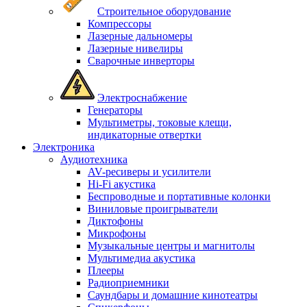
Строительное оборудование
Компрессоры
Лазерные дальномеры
Лазерные нивелиры
Сварочные инверторы
Электроснабжение
Генераторы
Мультиметры, токовые клещи,
индикаторные отвертки
Электроника
Аудиотехника
AV-ресиверы и усилители
Hi-Fi акустика
Беспроводные и портативные колонки
Виниловые проигрыватели
Диктофоны
Микрофоны
Музыкальные центры и магнитолы
Мультимедиа акустика
Плееры
Радиоприемники
Саундбары и домашние кинотеатры