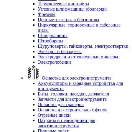
Термоклеевые пистолеты
Угловые шлифмашины (болгарки)
Фрезеры
Цепные электро- и бензопилы
Циркулярные, торцовочные и сабельные
пилы
Шлифмашины
Штроборезы
Шуруповерты, гайковерты, электроотвертки
Электро- и бензорезы
Электродрели и строительные миксеры
Электролобзики
Оснастка для электроинструмента
Аккумуляторы и зарядные устройства для
инструмента
Биты, головки, насадки, держатели
Запчасти для электроинструмента
Оснастка для граверов
Оснастка для строительных фенов
Отрезные диски
Патроны и переходники для
электроинструмента
Пильные диски