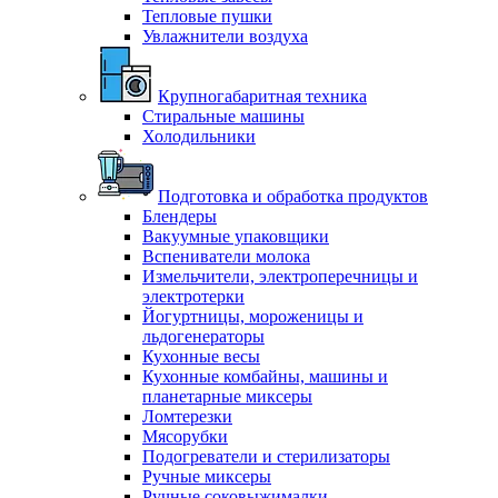
Тепловые пушки
Увлажнители воздуха
Крупногабаритная техника
Стиральные машины
Холодильники
Подготовка и обработка продуктов
Блендеры
Вакуумные упаковщики
Вспениватели молока
Измельчители, электроперечницы и
электротерки
Йогуртницы, мороженицы и
льдогенераторы
Кухонные весы
Кухонные комбайны, машины и
планетарные миксеры
Ломтерезки
Мясорубки
Подогреватели и стерилизаторы
Ручные миксеры
Ручные соковыжималки