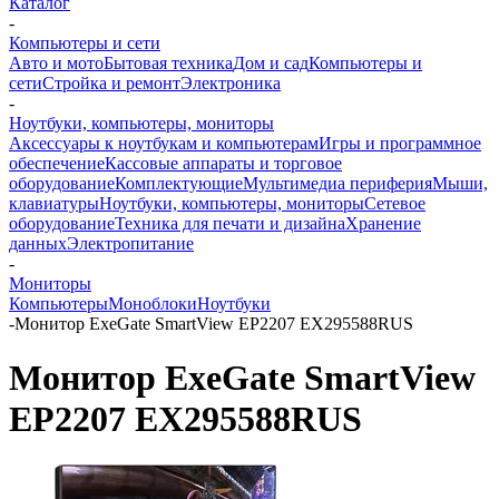
Каталог
-
Компьютеры и сети
Авто и мото
Бытовая техника
Дом и сад
Компьютеры и
сети
Стройка и ремонт
Электроника
-
Ноутбуки, компьютеры, мониторы
Аксессуары к ноутбукам и компьютерам
Игры и программное
обеспечение
Кассовые аппараты и торговое
оборудование
Комплектующие
Мультимедиа периферия
Мыши,
клавиатуры
Ноутбуки, компьютеры, мониторы
Сетевое
оборудование
Техника для печати и дизайна
Хранение
данных
Электропитание
-
Мониторы
Компьютеры
Моноблоки
Ноутбуки
-
Монитор ExeGate SmartView EP2207 EX295588RUS
Монитор ExeGate SmartView
EP2207 EX295588RUS