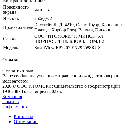
Контрастность
1 000:1
Поверхность
матовая
экрана
Яркость
250кд/м2
Эксегейт ЛТД. 4210, Офис Тауэр, Конвеншн
Производитель
Плаза, 1 Харбор Роуд, Ванчай, Гонконг
ООО "ИТОМОРИ" Г. МИНСК, УЛ.
Сервис
ШОРНАЯ, Д. 18, БЛОК3, ПОМ.1-2
Модель
SmartView EP2207 EX295588RUS
Отзывы
Оставить отзыв
Ваше сообщение успешно отправлено и ожидает проверки
модератором
2026 © ООО ИТОМОРИ: Свидетельство о гос.регистрации
193623878 от 21 апреля 2022 г.
Компания
Помощь
Информация
Контакты
О компании