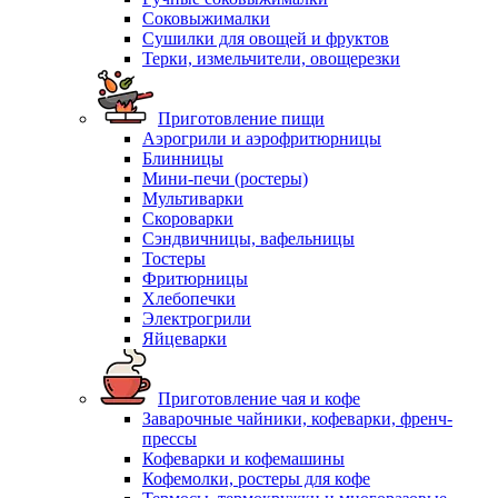
Соковыжималки
Сушилки для овощей и фруктов
Терки, измельчители, овощерезки
Приготовление пищи
Аэрогрили и аэрофритюрницы
Блинницы
Мини-печи (ростеры)
Мультиварки
Скороварки
Сэндвичницы, вафельницы
Тостеры
Фритюрницы
Хлебопечки
Электрогрили
Яйцеварки
Приготовление чая и кофе
Заварочные чайники, кофеварки, френч-
прессы
Кофеварки и кофемашины
Кофемолки, ростеры для кофе