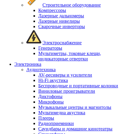
Строительное оборудование
Компрессоры
Лазерные дальномеры
Лазерные нивелиры
Сварочные инверторы
Электроснабжение
Генераторы
Мультиметры, токовые клещи,
индикаторные отвертки
Электроника
Аудиотехника
AV-ресиверы и усилители
Hi-Fi акустика
Беспроводные и портативные колонки
Виниловые проигрыватели
Диктофоны
Микрофоны
Музыкальные центры и магнитолы
Мультимедиа акустика
Плееры
Радиоприемники
Саундбары и домашние кинотеатры