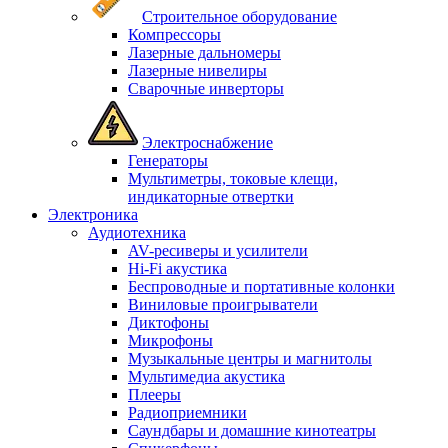
Строительное оборудование
Компрессоры
Лазерные дальномеры
Лазерные нивелиры
Сварочные инверторы
Электроснабжение
Генераторы
Мультиметры, токовые клещи,
индикаторные отвертки
Электроника
Аудиотехника
AV-ресиверы и усилители
Hi-Fi акустика
Беспроводные и портативные колонки
Виниловые проигрыватели
Диктофоны
Микрофоны
Музыкальные центры и магнитолы
Мультимедиа акустика
Плееры
Радиоприемники
Саундбары и домашние кинотеатры