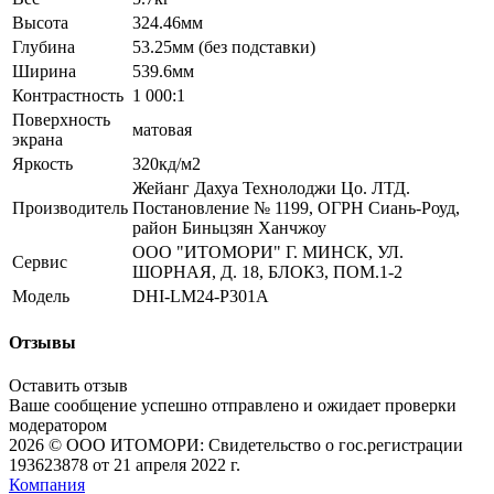
Высота
324.46мм
Глубина
53.25мм (без подставки)
Ширина
539.6мм
Контрастность
1 000:1
Поверхность
матовая
экрана
Яркость
320кд/м2
Жейанг Дахуа Технолоджи Цо. ЛТД.
Производитель
Постановление № 1199, ОГРН Сиань-Роуд,
район Биньцзян Ханчжоу
ООО "ИТОМОРИ" Г. МИНСК, УЛ.
Сервис
ШОРНАЯ, Д. 18, БЛОК3, ПОМ.1-2
Модель
DHI-LM24-P301A
Отзывы
Оставить отзыв
Ваше сообщение успешно отправлено и ожидает проверки
модератором
2026 © ООО ИТОМОРИ: Свидетельство о гос.регистрации
193623878 от 21 апреля 2022 г.
Компания