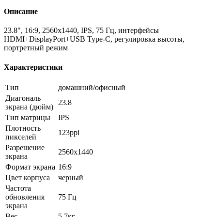
Описание
23.8", 16:9, 2560x1440, IPS, 75 Гц, интерфейсы
HDMI+DisplayPort+USB Type-C, регулировка высоты,
портретный режим
Характеристики
Тип
домашний/офисный
Диагональ
23.8
экрана (дюйм)
Тип матрицы
IPS
Плотность
123ppi
пикселей
Разрешение
2560x1440
экрана
Формат экрана
16:9
Цвет корпуса
черный
Частота
обновления
75 Гц
экрана
Вес
5.7кг