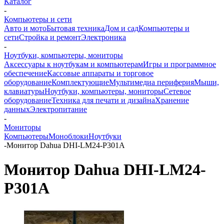
Каталог
-
Компьютеры и сети
Авто и мото
Бытовая техника
Дом и сад
Компьютеры и
сети
Стройка и ремонт
Электроника
-
Ноутбуки, компьютеры, мониторы
Аксессуары к ноутбукам и компьютерам
Игры и программное
обеспечение
Кассовые аппараты и торговое
оборудование
Комплектующие
Мультимедиа периферия
Мыши,
клавиатуры
Ноутбуки, компьютеры, мониторы
Сетевое
оборудование
Техника для печати и дизайна
Хранение
данных
Электропитание
-
Мониторы
Компьютеры
Моноблоки
Ноутбуки
-
Монитор Dahua DHI-LM24-P301A
Монитор Dahua DHI-LM24-
P301A