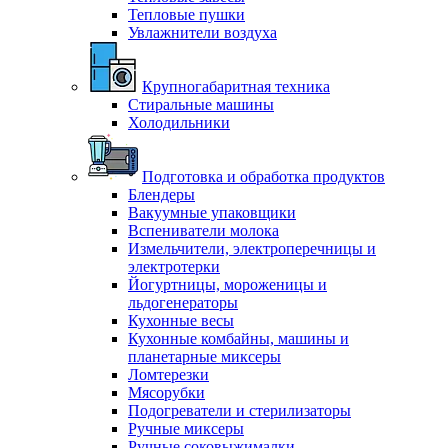
Тепловые пушки
Увлажнители воздуха
Крупногабаритная техника
Стиральные машины
Холодильники
Подготовка и обработка продуктов
Блендеры
Вакуумные упаковщики
Вспениватели молока
Измельчители, электроперечницы и
электротерки
Йогуртницы, мороженицы и
льдогенераторы
Кухонные весы
Кухонные комбайны, машины и
планетарные миксеры
Ломтерезки
Мясорубки
Подогреватели и стерилизаторы
Ручные миксеры
Ручные соковыжималки