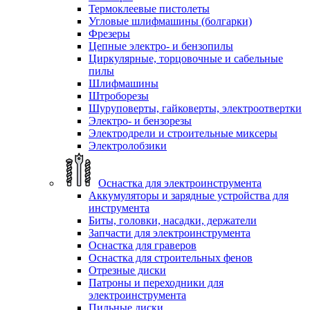
Термоклеевые пистолеты
Угловые шлифмашины (болгарки)
Фрезеры
Цепные электро- и бензопилы
Циркулярные, торцовочные и сабельные
пилы
Шлифмашины
Штроборезы
Шуруповерты, гайковерты, электроотвертки
Электро- и бензорезы
Электродрели и строительные миксеры
Электролобзики
Оснастка для электроинструмента
Аккумуляторы и зарядные устройства для
инструмента
Биты, головки, насадки, держатели
Запчасти для электроинструмента
Оснастка для граверов
Оснастка для строительных фенов
Отрезные диски
Патроны и переходники для
электроинструмента
Пильные диски