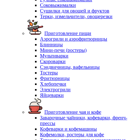
Соковыжималки
Сушилки для овощей и фруктов
Терки, измельчители, овощерезки
Приготовление пищи
Аэрогрили и аэрофритюрницы
Блинницы
Мини-печи (ростеры)
Мультиварки
Скороварки
Сэндвичницы, вафельницы
Тостеры
Фритюрницы
Хлебопечки
Электрогрили
Яйцеварки
Приготовление чая и кофе
Заварочные чайники, кофеварки, френч-
прессы
Кофеварки и кофемашины
Кофемолки, ростеры для кофе