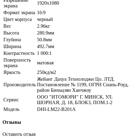
Разрешение
1920x1080
экрана
Формат экрана
16:9
Цвет корпуса
черный
Вес
2.96кг
Высота
280.9мм
Глубина
50.8мм
Ширина
492.7мм
Контрастность
1 000:1
Поверхность
матовая
экрана
Яркость
250кд/м2
Жейанг Дахуа Технолоджи Цо. ЛТД.
Производитель
Постановление № 1199, ОГРН Сиань-Роуд,
район Биньцзян Ханчжоу
ООО "ИТОМОРИ" Г. МИНСК, УЛ.
Сервис
ШОРНАЯ, Д. 18, БЛОК3, ПОМ.1-2
Модель
DHI-LM22-B201A
Отзывы
Оставить отзыв