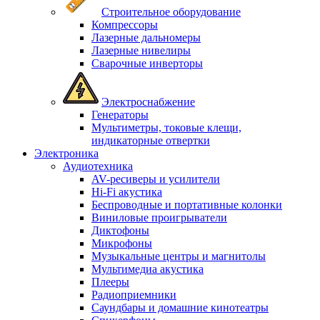
Строительное оборудование
Компрессоры
Лазерные дальномеры
Лазерные нивелиры
Сварочные инверторы
Электроснабжение
Генераторы
Мультиметры, токовые клещи,
индикаторные отвертки
Электроника
Аудиотехника
AV-ресиверы и усилители
Hi-Fi акустика
Беспроводные и портативные колонки
Виниловые проигрыватели
Диктофоны
Микрофоны
Музыкальные центры и магнитолы
Мультимедиа акустика
Плееры
Радиоприемники
Саундбары и домашние кинотеатры