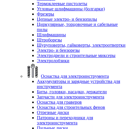
Термоклеевые пистолеты
Угловые шлифмашины (болгарки)
Фрезеры
Цепные электро- и бензопилы
Циркулярные, торцовочные и сабельные
пилы
Шлифмашины
Штроборезы
Шуруповерты, гайковерты, электроотвертки
Электро- и бензорезы
Электродрели и строительные миксеры
Электролобзики
Оснастка для электроинструмента
Аккумуляторы и зарядные устройства для
инструмента
Биты, головки, насадки, держатели
Запчасти для электроинструмента
Оснастка для граверов
Оснастка для строительных фенов
Отрезные диски
Патроны и переходники для
электроинструмента
Пильные диски