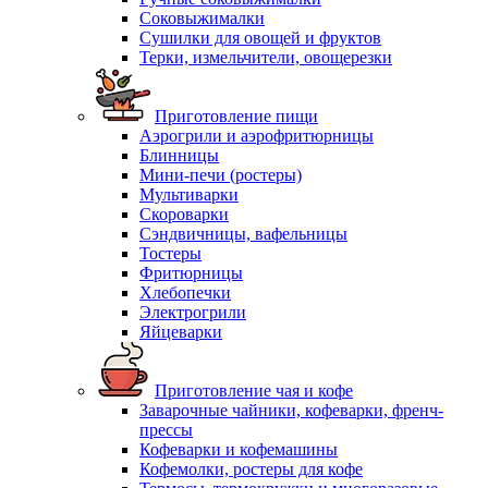
Соковыжималки
Сушилки для овощей и фруктов
Терки, измельчители, овощерезки
Приготовление пищи
Аэрогрили и аэрофритюрницы
Блинницы
Мини-печи (ростеры)
Мультиварки
Скороварки
Сэндвичницы, вафельницы
Тостеры
Фритюрницы
Хлебопечки
Электрогрили
Яйцеварки
Приготовление чая и кофе
Заварочные чайники, кофеварки, френч-
прессы
Кофеварки и кофемашины
Кофемолки, ростеры для кофе