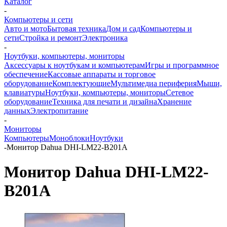
Каталог
-
Компьютеры и сети
Авто и мото
Бытовая техника
Дом и сад
Компьютеры и
сети
Стройка и ремонт
Электроника
-
Ноутбуки, компьютеры, мониторы
Аксессуары к ноутбукам и компьютерам
Игры и программное
обеспечение
Кассовые аппараты и торговое
оборудование
Комплектующие
Мультимедиа периферия
Мыши,
клавиатуры
Ноутбуки, компьютеры, мониторы
Сетевое
оборудование
Техника для печати и дизайна
Хранение
данных
Электропитание
-
Мониторы
Компьютеры
Моноблоки
Ноутбуки
-
Монитор Dahua DHI-LM22-B201A
Монитор Dahua DHI-LM22-
B201A