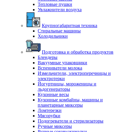
Тепловые пушки
Увлажнители воздуха
Крупногабаритная техника
Стиральные машины
Холодильники
Подготовка и обработка продуктов
Блендеры
Вакуумные упаковщики
Вспениватели молока
Измельчители, электроперечницы и
электротерки
Йогуртницы, мороженицы и
льдогенераторы
Кухонные весы
Кухонные комбайны, машины и
планетарные миксеры
Ломтерезки
Мясорубки
Подогреватели и стерилизаторы
Ручные миксеры
Ручные соковыжималки