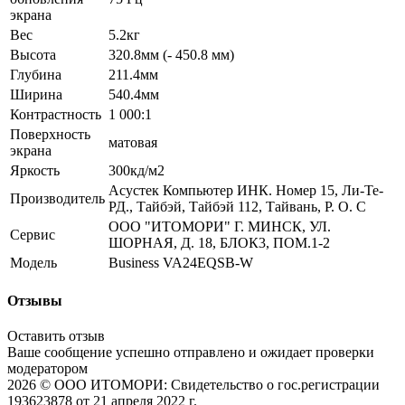
экрана
Вес
5.2кг
Высота
320.8мм (- 450.8 мм)
Глубина
211.4мм
Ширина
540.4мм
Контрастность
1 000:1
Поверхность
матовая
экрана
Яркость
300кд/м2
Асустек Компьютер ИНК. Номер 15, Ли-Те-
Производитель
РД., Тайбэй, Тайбэй 112, Тайвань, Р. О. С
ООО "ИТОМОРИ" Г. МИНСК, УЛ.
Сервис
ШОРНАЯ, Д. 18, БЛОК3, ПОМ.1-2
Модель
Business VA24EQSB-W
Отзывы
Оставить отзыв
Ваше сообщение успешно отправлено и ожидает проверки
модератором
2026 © ООО ИТОМОРИ: Свидетельство о гос.регистрации
193623878 от 21 апреля 2022 г.