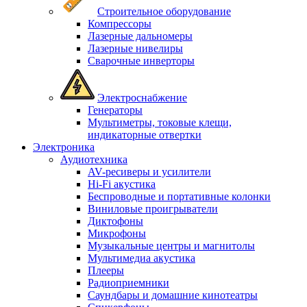
Строительное оборудование
Компрессоры
Лазерные дальномеры
Лазерные нивелиры
Сварочные инверторы
Электроснабжение
Генераторы
Мультиметры, токовые клещи,
индикаторные отвертки
Электроника
Аудиотехника
AV-ресиверы и усилители
Hi-Fi акустика
Беспроводные и портативные колонки
Виниловые проигрыватели
Диктофоны
Микрофоны
Музыкальные центры и магнитолы
Мультимедиа акустика
Плееры
Радиоприемники
Саундбары и домашние кинотеатры