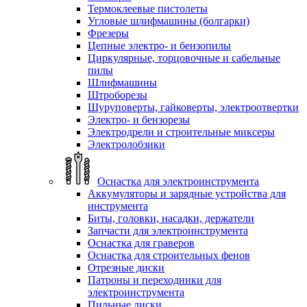
Термоклеевые пистолеты
Угловые шлифмашины (болгарки)
Фрезеры
Цепные электро- и бензопилы
Циркулярные, торцовочные и сабельные
пилы
Шлифмашины
Штроборезы
Шуруповерты, гайковерты, электроотвертки
Электро- и бензорезы
Электродрели и строительные миксеры
Электролобзики
Оснастка для электроинструмента
Аккумуляторы и зарядные устройства для
инструмента
Биты, головки, насадки, держатели
Запчасти для электроинструмента
Оснастка для граверов
Оснастка для строительных фенов
Отрезные диски
Патроны и переходники для
электроинструмента
Пильные диски