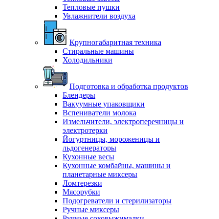
Тепловые пушки
Увлажнители воздуха
Крупногабаритная техника
Стиральные машины
Холодильники
Подготовка и обработка продуктов
Блендеры
Вакуумные упаковщики
Вспениватели молока
Измельчители, электроперечницы и
электротерки
Йогуртницы, мороженицы и
льдогенераторы
Кухонные весы
Кухонные комбайны, машины и
планетарные миксеры
Ломтерезки
Мясорубки
Подогреватели и стерилизаторы
Ручные миксеры
Ручные соковыжималки