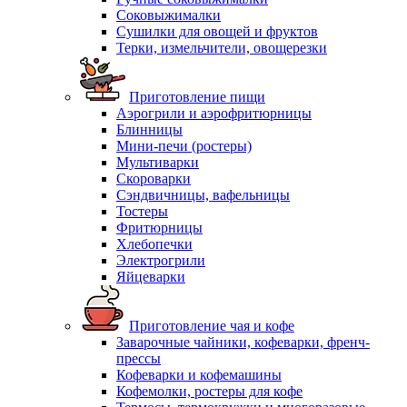
Соковыжималки
Сушилки для овощей и фруктов
Терки, измельчители, овощерезки
Приготовление пищи
Аэрогрили и аэрофритюрницы
Блинницы
Мини-печи (ростеры)
Мультиварки
Скороварки
Сэндвичницы, вафельницы
Тостеры
Фритюрницы
Хлебопечки
Электрогрили
Яйцеварки
Приготовление чая и кофе
Заварочные чайники, кофеварки, френч-
прессы
Кофеварки и кофемашины
Кофемолки, ростеры для кофе