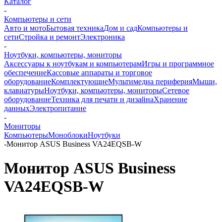
Каталог
-
Компьютеры и сети
Авто и мото
Бытовая техника
Дом и сад
Компьютеры и
сети
Стройка и ремонт
Электроника
-
Ноутбуки, компьютеры, мониторы
Аксессуары к ноутбукам и компьютерам
Игры и программное
обеспечение
Кассовые аппараты и торговое
оборудование
Комплектующие
Мультимедиа периферия
Мыши,
клавиатуры
Ноутбуки, компьютеры, мониторы
Сетевое
оборудование
Техника для печати и дизайна
Хранение
данных
Электропитание
-
Мониторы
Компьютеры
Моноблоки
Ноутбуки
-
Монитор ASUS Business VA24EQSB-W
Монитор ASUS Business
VA24EQSB-W