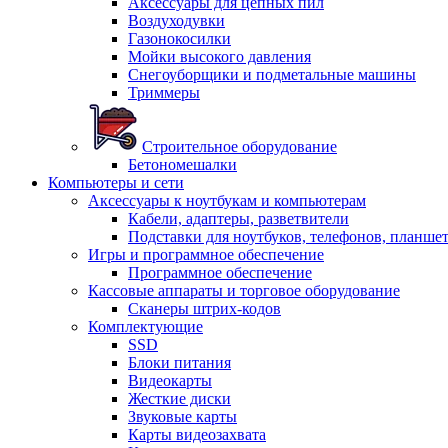
Аксессуары для цепных пил
Воздуходувки
Газонокосилки
Мойки высокого давления
Снегоуборщики и подметальные машины
Триммеры
Строительное оборудование
Бетономешалки
Компьютеры и сети
Аксессуары к ноутбукам и компьютерам
Кабели, адаптеры, разветвители
Подставки для ноутбуков, телефонов, планше
Игры и программное обеспечение
Программное обеспечение
Кассовые аппараты и торговое оборудование
Сканеры штрих-кодов
Комплектующие
SSD
Блоки питания
Видеокарты
Жесткие диски
Звуковые карты
Карты видеозахвата