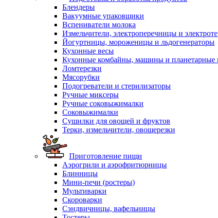
Блендеры
Вакуумные упаковщики
Вспениватели молока
Измельчители, электроперечницы и электрот
Йогуртницы, мороженицы и льдогенераторы
Кухонные весы
Кухонные комбайны, машины и планетарные
Ломтерезки
Мясорубки
Подогреватели и стерилизаторы
Ручные миксеры
Ручные соковыжималки
Соковыжималки
Сушилки для овощей и фруктов
Терки, измельчители, овощерезки
Приготовление пищи
Аэрогрили и аэрофритюрницы
Блинницы
Мини-печи (ростеры)
Мультиварки
Скороварки
Сэндвичницы, вафельницы
Тостеры