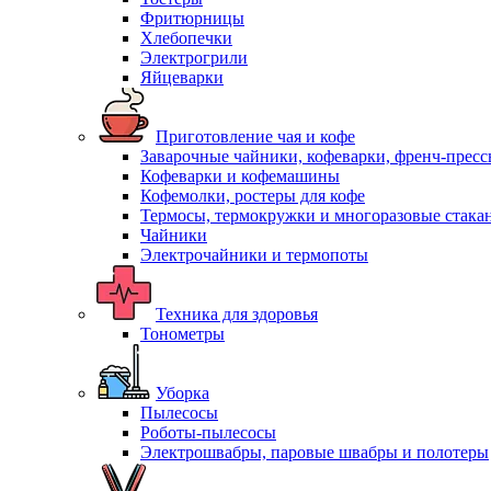
Фритюрницы
Хлебопечки
Электрогрили
Яйцеварки
Приготовление чая и кофе
Заварочные чайники, кофеварки, френч-прес
Кофеварки и кофемашины
Кофемолки, ростеры для кофе
Термосы, термокружки и многоразовые стака
Чайники
Электрочайники и термопоты
Техника для здоровья
Тонометры
Уборка
Пылесосы
Роботы-пылесосы
Электрошвабры, паровые швабры и полотеры