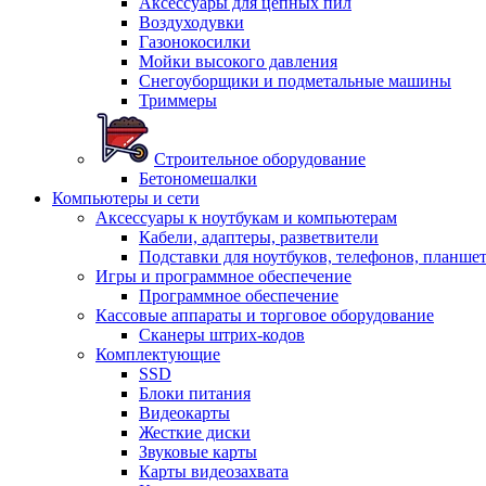
Аксессуары для цепных пил
Воздуходувки
Газонокосилки
Мойки высокого давления
Снегоуборщики и подметальные машины
Триммеры
Строительное оборудование
Бетономешалки
Компьютеры и сети
Аксессуары к ноутбукам и компьютерам
Кабели, адаптеры, разветвители
Подставки для ноутбуков, телефонов, планше
Игры и программное обеспечение
Программное обеспечение
Кассовые аппараты и торговое оборудование
Сканеры штрих-кодов
Комплектующие
SSD
Блоки питания
Видеокарты
Жесткие диски
Звуковые карты
Карты видеозахвата