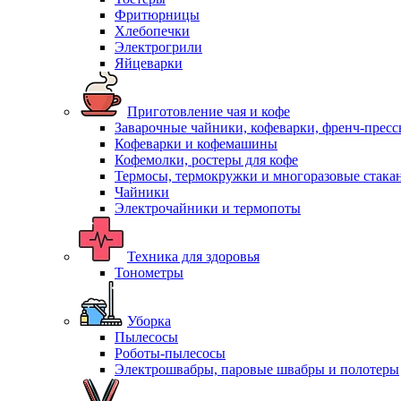
Фритюрницы
Хлебопечки
Электрогрили
Яйцеварки
Приготовление чая и кофе
Заварочные чайники, кофеварки, френч-прес
Кофеварки и кофемашины
Кофемолки, ростеры для кофе
Термосы, термокружки и многоразовые стака
Чайники
Электрочайники и термопоты
Техника для здоровья
Тонометры
Уборка
Пылесосы
Роботы-пылесосы
Электрошвабры, паровые швабры и полотеры