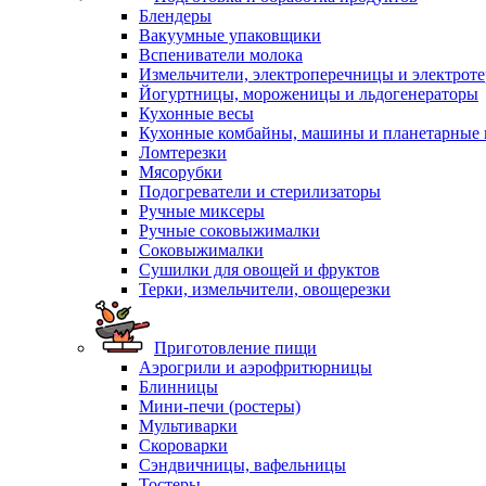
Блендеры
Вакуумные упаковщики
Вспениватели молока
Измельчители, электроперечницы и электрот
Йогуртницы, мороженицы и льдогенераторы
Кухонные весы
Кухонные комбайны, машины и планетарные
Ломтерезки
Мясорубки
Подогреватели и стерилизаторы
Ручные миксеры
Ручные соковыжималки
Соковыжималки
Сушилки для овощей и фруктов
Терки, измельчители, овощерезки
Приготовление пищи
Аэрогрили и аэрофритюрницы
Блинницы
Мини-печи (ростеры)
Мультиварки
Скороварки
Сэндвичницы, вафельницы
Тостеры