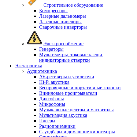
Строительное оборудование
Компрессоры
Лазерные дальномеры
Лазерные нивелиры
Сварочные инверторы
Электроснабжение
Генераторы
Мультиметры, токовые клещи,
индикаторные отвертки
Электроника
Аудиотехника
AV-ресиверы и усилители
Hi-Fi акустика
Беспроводные и портативные колонки
Виниловые проигрыватели
Диктофоны
Микрофоны
Музыкальные центры и магнитолы
Мультимедиа акустика
Плееры
Радиоприемники
Саундбары и домашние кинотеатры