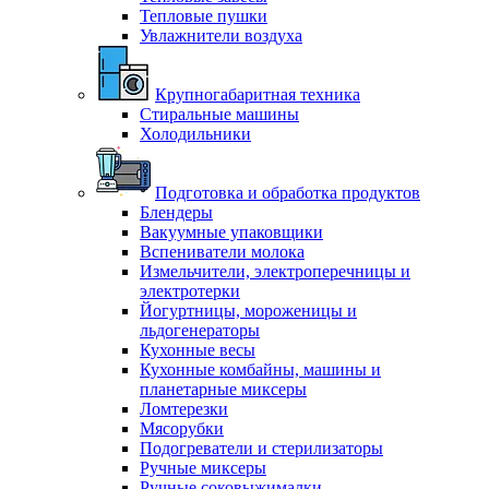
Тепловые пушки
Увлажнители воздуха
Крупногабаритная техника
Стиральные машины
Холодильники
Подготовка и обработка продуктов
Блендеры
Вакуумные упаковщики
Вспениватели молока
Измельчители, электроперечницы и
электротерки
Йогуртницы, мороженицы и
льдогенераторы
Кухонные весы
Кухонные комбайны, машины и
планетарные миксеры
Ломтерезки
Мясорубки
Подогреватели и стерилизаторы
Ручные миксеры
Ручные соковыжималки