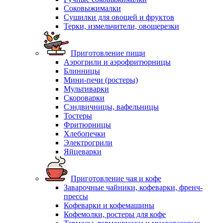
Соковыжималки
Сушилки для овощей и фруктов
Терки, измельчители, овощерезки
Приготовление пищи
Аэрогрили и аэрофритюрницы
Блинницы
Мини-печи (ростеры)
Мультиварки
Скороварки
Сэндвичницы, вафельницы
Тостеры
Фритюрницы
Хлебопечки
Электрогрили
Яйцеварки
Приготовление чая и кофе
Заварочные чайники, кофеварки, френч-
прессы
Кофеварки и кофемашины
Кофемолки, ростеры для кофе