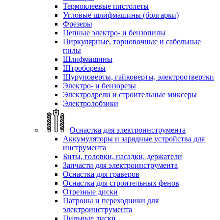
Термоклеевые пистолеты
Угловые шлифмашины (болгарки)
Фрезеры
Цепные электро- и бензопилы
Циркулярные, торцовочные и сабельные
пилы
Шлифмашины
Штроборезы
Шуруповерты, гайковерты, электроотвертки
Электро- и бензорезы
Электродрели и строительные миксеры
Электролобзики
Оснастка для электроинструмента
Аккумуляторы и зарядные устройства для
инструмента
Биты, головки, насадки, держатели
Запчасти для электроинструмента
Оснастка для граверов
Оснастка для строительных фенов
Отрезные диски
Патроны и переходники для
электроинструмента
Пильные диски