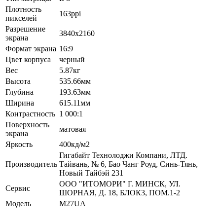
Плотность
163ppi
пикселей
Разрешение
3840x2160
экрана
Формат экрана
16:9
Цвет корпуса
черный
Вес
5.87кг
Высота
535.66мм
Глубина
193.63мм
Ширина
615.11мм
Контрастность
1 000:1
Поверхность
матовая
экрана
Яркость
400кд/м2
Гигабайт Технолоджи Компани, ЛТД.
Производитель
Тайвань, № 6, Бао Чанг Роуд, Синь-Тянь,
Новый Тайбэй 231
ООО "ИТОМОРИ" Г. МИНСК, УЛ.
Сервис
ШОРНАЯ, Д. 18, БЛОК3, ПОМ.1-2
Модель
M27UA