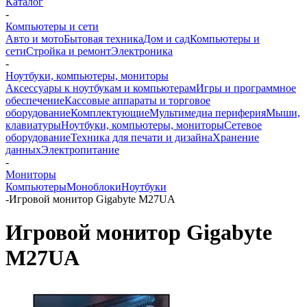
Каталог
-
Компьютеры и сети
Авто и мото
Бытовая техника
Дом и сад
Компьютеры и
сети
Стройка и ремонт
Электроника
-
Ноутбуки, компьютеры, мониторы
Аксессуары к ноутбукам и компьютерам
Игры и программное
обеспечение
Кассовые аппараты и торговое
оборудование
Комплектующие
Мультимедиа периферия
Мыши,
клавиатуры
Ноутбуки, компьютеры, мониторы
Сетевое
оборудование
Техника для печати и дизайна
Хранение
данных
Электропитание
-
Мониторы
Компьютеры
Моноблоки
Ноутбуки
-
Игровой монитор Gigabyte M27UA
Игровой монитор Gigabyte
M27UA