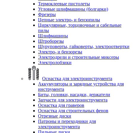
Термоклеевые пистолеты
Угловые шлифмашины (болгарки)
Фрезеры
Цепные электро- и бензопилы
Циркулярные, торцовочные и сабельные
пилы
Шлифмашины
Штроборезы
Шуруповерты, гайковерты, электроотвертки
Электро- и бензорезы
Электродрели и строительные миксеры
Электролобзики
Оснастка для электроинструмента
Аккумуляторы и зарядные устройства для
инструмента
Биты, головки, насадки, держатели
Запчасти для электроинструмента
Оснастка для граверов
Оснастка для строительных фенов
Отрезные диски
Патроны и переходники для
электроинструмента
Пильные диски