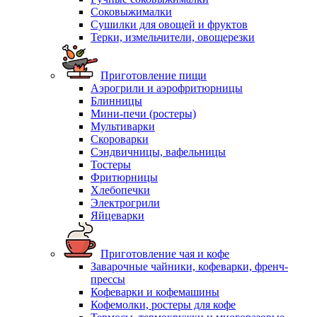
Соковыжималки
Сушилки для овощей и фруктов
Терки, измельчители, овощерезки
Приготовление пищи
Аэрогрили и аэрофритюрницы
Блинницы
Мини-печи (ростеры)
Мультиварки
Скороварки
Сэндвичницы, вафельницы
Тостеры
Фритюрницы
Хлебопечки
Электрогрили
Яйцеварки
Приготовление чая и кофе
Заварочные чайники, кофеварки, френч-
прессы
Кофеварки и кофемашины
Кофемолки, ростеры для кофе