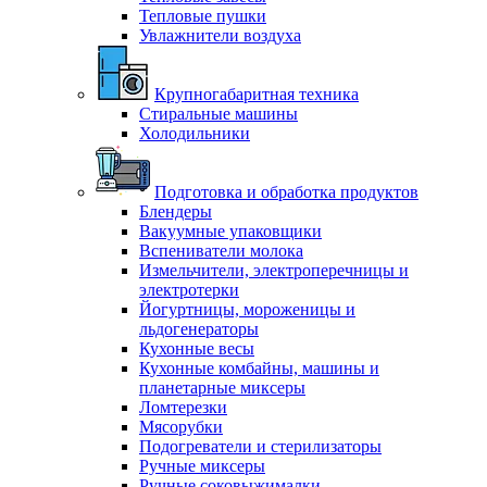
Тепловые пушки
Увлажнители воздуха
Крупногабаритная техника
Стиральные машины
Холодильники
Подготовка и обработка продуктов
Блендеры
Вакуумные упаковщики
Вспениватели молока
Измельчители, электроперечницы и
электротерки
Йогуртницы, мороженицы и
льдогенераторы
Кухонные весы
Кухонные комбайны, машины и
планетарные миксеры
Ломтерезки
Мясорубки
Подогреватели и стерилизаторы
Ручные миксеры
Ручные соковыжималки