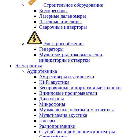
Строительное оборудование
Компрессоры
Лазерные дальномеры
Лазерные нивелиры
Сварочные инверторы
Электроснабжение
Генераторы
Мультиметры, токовые клещи,
индикаторные отвертки
Электроника
Аудиотехника
AV-ресиверы и усилители
Hi-Fi акустика
Беспроводные и портативные колонки
Виниловые проигрыватели
Диктофоны
Микрофоны
Музыкальные центры и магнитолы
Мультимедиа акустика
Плееры
Радиоприемники
Саундбары и домашние кинотеатры