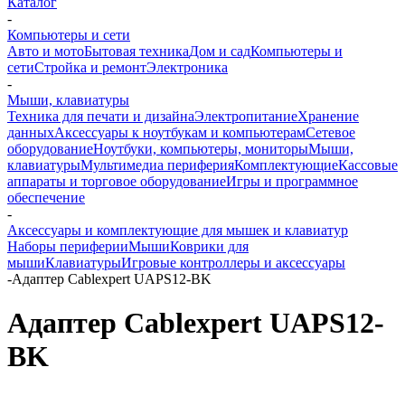
Каталог
-
Компьютеры и сети
Авто и мото
Бытовая техника
Дом и сад
Компьютеры и
сети
Стройка и ремонт
Электроника
-
Мыши, клавиатуры
Техника для печати и дизайна
Электропитание
Хранение
данных
Аксессуары к ноутбукам и компьютерам
Сетевое
оборудование
Ноутбуки, компьютеры, мониторы
Мыши,
клавиатуры
Мультимедиа периферия
Комплектующие
Кассовые
аппараты и торговое оборудование
Игры и программное
обеспечение
-
Аксессуары и комплектующие для мышек и клавиатур
Наборы периферии
Мыши
Коврики для
мыши
Клавиатуры
Игровые контроллеры и аксессуары
-
Адаптер Cablexpert UAPS12-BK
Адаптер Cablexpert UAPS12-
BK