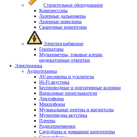
Строительное оборудование
Компрессоры
Лазерные дальномеры
Лазерные нивелиры
Сварочные инверторы
Электроснабжение
Генераторы
Мультиметры, токовые клещи,
индикаторные отвертки
Электроника
Аудиотехника
AV-ресиверы и усилители
Hi-Fi акустика
Беспроводные и портативные колонки
Виниловые проигрыватели
Диктофоны
Микрофоны
Музыкальные центры и магнитолы
Мультимедиа акустика
Плееры
Радиоприемники
Саундбары и домашние кинотеатры