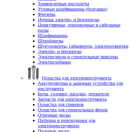
Термоклеевые пистолеты
Угловые шлифмашины (болгарки)
Фрезеры
Цепные электро- и бензопилы
Циркулярные, торцовочные и сабельные
пилы
Шлифмашины
Штроборезы
Шуруповерты, гайковерты, электроотвертки
Электро- и бензорезы
Электродрели и строительные миксеры
Электролобзики
Оснастка для электроинструмента
Аккумуляторы и зарядные устройства для
инструмента
Биты, головки, насадки, держатели
Запчасти для электроинструмента
Оснастка для граверов
Оснастка для строительных фенов
Отрезные диски
Патроны и переходники для
электроинструмента
Пильные диски