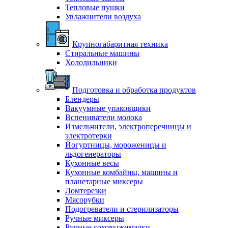
Тепловые пушки
Увлажнители воздуха
Крупногабаритная техника
Стиральные машины
Холодильники
Подготовка и обработка продуктов
Блендеры
Вакуумные упаковщики
Вспениватели молока
Измельчители, электроперечницы и
электротерки
Йогуртницы, мороженицы и
льдогенераторы
Кухонные весы
Кухонные комбайны, машины и
планетарные миксеры
Ломтерезки
Мясорубки
Подогреватели и стерилизаторы
Ручные миксеры
Ручные соковыжималки