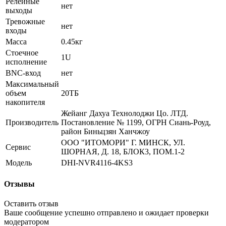
Релейные
нет
выходы
Тревожные
нет
входы
Масса
0.45кг
Стоечное
1U
исполнение
BNC-вход
нет
Максимальный
объем
20ТБ
накопителя
Жейанг Дахуа Технолоджи Цо. ЛТД.
Производитель
Постановление № 1199, ОГРН Сиань-Роуд,
район Биньцзян Ханчжоу
ООО "ИТОМОРИ" Г. МИНСК, УЛ.
Сервис
ШОРНАЯ, Д. 18, БЛОК3, ПОМ.1-2
Модель
DHI-NVR4116-4KS3
Отзывы
Оставить отзыв
Ваше сообщение успешно отправлено и ожидает проверки
модератором