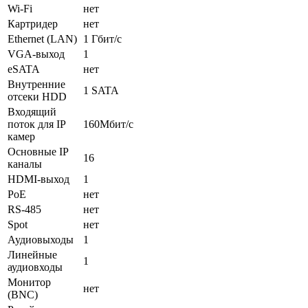
Wi-Fi
нет
Картридер
нет
Ethernet (LAN)
1 Гбит/с
VGA-выход
1
eSATA
нет
Внутренние
1 SATA
отсеки HDD
Входящий
поток для IP
160Мбит/с
камер
Основные IP
16
каналы
HDMI-выход
1
PoE
нет
RS-485
нет
Spot
нет
Аудиовыходы
1
Линейные
1
аудиовходы
Монитор
нет
(BNC)