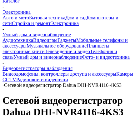
Каталог
-
Электроника
Авто и мото
Бытовая техника
Дом и сад
Компьютеры и
сети
Стройка и ремонт
Электроника
-
Умный дом и видеонаблюдение
Аудиотехника
Видеоигры
Гаджеты
Мобильные телефоны и
аксессуары
Музыкальное оборудование
Планшеты,
электронные книги
Телевидение и видео
Телефония и
связь
Умный дом и видеонаблюдение
Фото- и видеотехника
-
Видеорегистраторы наблюдения
Видеодомофоны, контроллеры доступа и аксессуары
Камеры
CCTV
Радионяни и видеоняни
-
Сетевой видеорегистратор Dahua DHI-NVR4116-4KS3
Сетевой видеорегистратор
Dahua DHI-NVR4116-4KS3