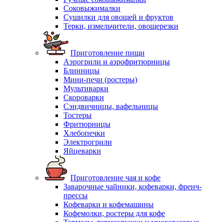
Соковыжималки
Сушилки для овощей и фруктов
Терки, измельчители, овощерезки
Приготовление пищи
Аэрогрили и аэрофритюрницы
Блинницы
Мини-печи (ростеры)
Мультиварки
Скороварки
Сэндвичницы, вафельницы
Тостеры
Фритюрницы
Хлебопечки
Электрогрили
Яйцеварки
Приготовление чая и кофе
Заварочные чайники, кофеварки, френч-
прессы
Кофеварки и кофемашины
Кофемолки, ростеры для кофе