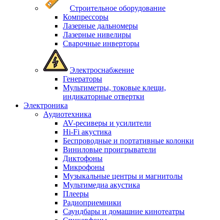
Строительное оборудование
Компрессоры
Лазерные дальномеры
Лазерные нивелиры
Сварочные инверторы
Электроснабжение
Генераторы
Мультиметры, токовые клещи,
индикаторные отвертки
Электроника
Аудиотехника
AV-ресиверы и усилители
Hi-Fi акустика
Беспроводные и портативные колонки
Виниловые проигрыватели
Диктофоны
Микрофоны
Музыкальные центры и магнитолы
Мультимедиа акустика
Плееры
Радиоприемники
Саундбары и домашние кинотеатры