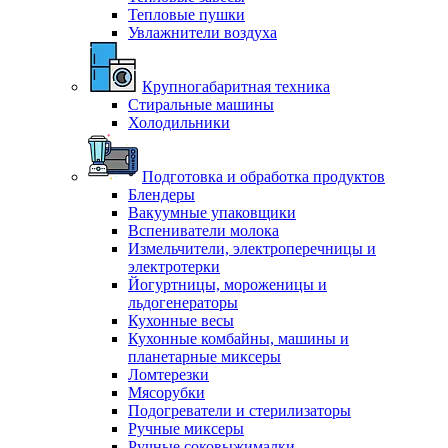
Тепловые пушки
Увлажнители воздуха
Крупногабаритная техника
Стиральные машины
Холодильники
Подготовка и обработка продуктов
Блендеры
Вакуумные упаковщики
Вспениватели молока
Измельчители, электроперечницы и
электротерки
Йогуртницы, мороженицы и
льдогенераторы
Кухонные весы
Кухонные комбайны, машины и
планетарные миксеры
Ломтерезки
Мясорубки
Подогреватели и стерилизаторы
Ручные миксеры
Ручные соковыжималки