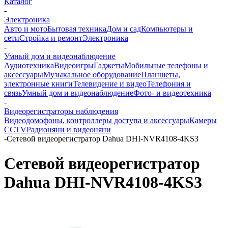
Каталог
-
Электроника
Авто и мото
Бытовая техника
Дом и сад
Компьютеры и
сети
Стройка и ремонт
Электроника
-
Умный дом и видеонаблюдение
Аудиотехника
Видеоигры
Гаджеты
Мобильные телефоны и
аксессуары
Музыкальное оборудование
Планшеты,
электронные книги
Телевидение и видео
Телефония и
связь
Умный дом и видеонаблюдение
Фото- и видеотехника
-
Видеорегистраторы наблюдения
Видеодомофоны, контроллеры доступа и аксессуары
Камеры
CCTV
Радионяни и видеоняни
-
Сетевой видеорегистратор Dahua DHI-NVR4108-4KS3
Сетевой видеорегистратор
Dahua DHI-NVR4108-4KS3