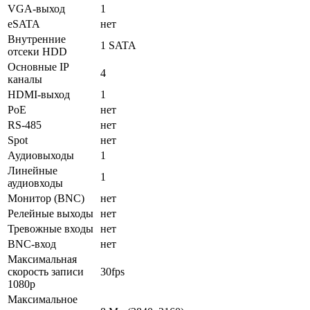
VGA-выход
1
eSATA
нет
Внутренние
1 SATA
отсеки HDD
Основные IP
4
каналы
HDMI-выход
1
PoE
нет
RS-485
нет
Spot
нет
Аудиовыходы
1
Линейные
1
аудиовходы
Монитор (BNC)
нет
Релейные выходы
нет
Тревожные входы
нет
BNC-вход
нет
Максимальная
скорость записи
30fps
1080p
Максимальное