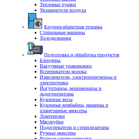
Тепловые пушки
Увлажнители воздуха
Крупногабаритная техника
Стиральные машины
Холодильники
Подготовка и обработка продуктов
Блендеры
Вакуумные упаковщики
Вспениватели молока
Измельчители, электроперечницы и
электротерки
Йогуртницы, мороженицы и
льдогенераторы
Кухонные весы
Кухонные комбайны, машины и
планетарные миксеры
Ломтерезки
Мясорубки
Подогреватели и стерилизаторы
Ручные миксеры
Ручные соковыжималки