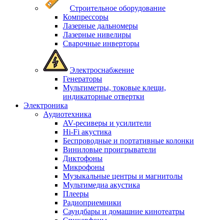
Строительное оборудование
Компрессоры
Лазерные дальномеры
Лазерные нивелиры
Сварочные инверторы
Электроснабжение
Генераторы
Мультиметры, токовые клещи,
индикаторные отвертки
Электроника
Аудиотехника
AV-ресиверы и усилители
Hi-Fi акустика
Беспроводные и портативные колонки
Виниловые проигрыватели
Диктофоны
Микрофоны
Музыкальные центры и магнитолы
Мультимедиа акустика
Плееры
Радиоприемники
Саундбары и домашние кинотеатры