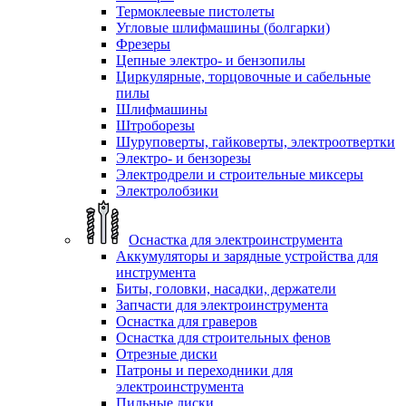
Термоклеевые пистолеты
Угловые шлифмашины (болгарки)
Фрезеры
Цепные электро- и бензопилы
Циркулярные, торцовочные и сабельные
пилы
Шлифмашины
Штроборезы
Шуруповерты, гайковерты, электроотвертки
Электро- и бензорезы
Электродрели и строительные миксеры
Электролобзики
Оснастка для электроинструмента
Аккумуляторы и зарядные устройства для
инструмента
Биты, головки, насадки, держатели
Запчасти для электроинструмента
Оснастка для граверов
Оснастка для строительных фенов
Отрезные диски
Патроны и переходники для
электроинструмента
Пильные диски