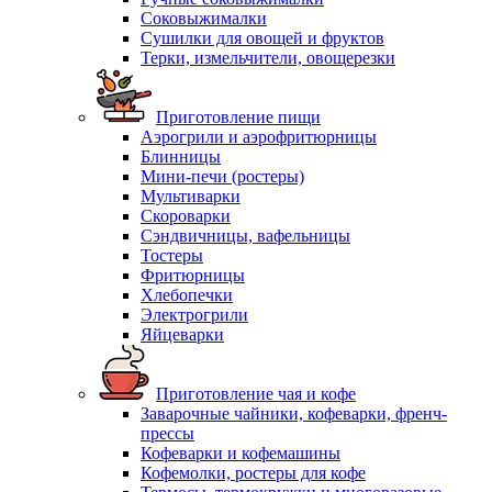
Соковыжималки
Сушилки для овощей и фруктов
Терки, измельчители, овощерезки
Приготовление пищи
Аэрогрили и аэрофритюрницы
Блинницы
Мини-печи (ростеры)
Мультиварки
Скороварки
Сэндвичницы, вафельницы
Тостеры
Фритюрницы
Хлебопечки
Электрогрили
Яйцеварки
Приготовление чая и кофе
Заварочные чайники, кофеварки, френч-
прессы
Кофеварки и кофемашины
Кофемолки, ростеры для кофе