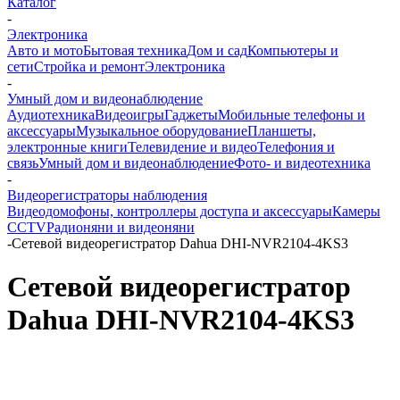
Каталог
-
Электроника
Авто и мото
Бытовая техника
Дом и сад
Компьютеры и
сети
Стройка и ремонт
Электроника
-
Умный дом и видеонаблюдение
Аудиотехника
Видеоигры
Гаджеты
Мобильные телефоны и
аксессуары
Музыкальное оборудование
Планшеты,
электронные книги
Телевидение и видео
Телефония и
связь
Умный дом и видеонаблюдение
Фото- и видеотехника
-
Видеорегистраторы наблюдения
Видеодомофоны, контроллеры доступа и аксессуары
Камеры
CCTV
Радионяни и видеоняни
-
Сетевой видеорегистратор Dahua DHI-NVR2104-4KS3
Сетевой видеорегистратор
Dahua DHI-NVR2104-4KS3