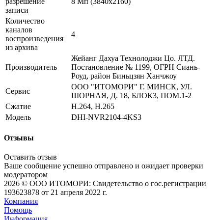
разрешение
8 Мп (3840x2160)
записи
Количество
каналов
4
воспроизведения
из архива
Жейанг Дахуа Технолоджи Цо. ЛТД.
Производитель
Постановление № 1199, ОГРН Сиань-
Роуд, район Биньцзян Ханчжоу
ООО "ИТОМОРИ" Г. МИНСК, УЛ.
Сервис
ШОРНАЯ, Д. 18, БЛОК3, ПОМ.1-2
Сжатие
H.264, H.265
Модель
DHI-NVR2104-4KS3
Отзывы
Оставить отзыв
Ваше сообщение успешно отправлено и ожидает проверки
модератором
2026 © ООО ИТОМОРИ: Свидетельство о гос.регистрации
193623878 от 21 апреля 2022 г.
Компания
Помощь
Информация