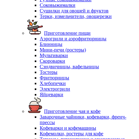
Соковыжималки
Сушилки для овощей и фруктов
Терки, измельчители, овощерезки
Приготовление пищи
Аэрогрили и аэрофритюрницы
Блинницы
Мини-печи (ростеры)
Мультиварки
Скороварки
Сэндвичницы, вафельницы
Тостеры
Фритюрницы
Хлебопечки
Электрогрили
Яйцеварки
Приготовление чая и кофе
Заварочные чайники, кофеварки, френч-
прессы
Кофеварки и кофемашины
Кофемолки, ростеры для кофе