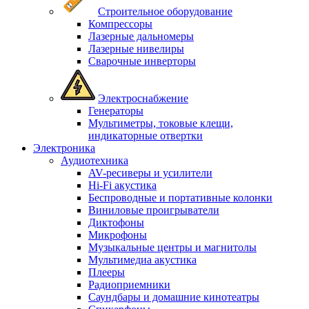
Строительное оборудование
Компрессоры
Лазерные дальномеры
Лазерные нивелиры
Сварочные инверторы
Электроснабжение
Генераторы
Мультиметры, токовые клещи,
индикаторные отвертки
Электроника
Аудиотехника
AV-ресиверы и усилители
Hi-Fi акустика
Беспроводные и портативные колонки
Виниловые проигрыватели
Диктофоны
Микрофоны
Музыкальные центры и магнитолы
Мультимедиа акустика
Плееры
Радиоприемники
Саундбары и домашние кинотеатры