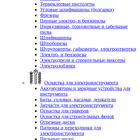
Термоклеевые пистолеты
Угловые шлифмашины (болгарки)
Фрезеры
Цепные электро- и бензопилы
Циркулярные, торцовочные и сабельные
пилы
Шлифмашины
Штроборезы
Шуруповерты, гайковерты, электроотвертки
Электро- и бензорезы
Электродрели и строительные миксеры
Электролобзики
Оснастка для электроинструмента
Аккумуляторы и зарядные устройства для
инструмента
Биты, головки, насадки, держатели
Запчасти для электроинструмента
Оснастка для граверов
Оснастка для строительных фенов
Отрезные диски
Патроны и переходники для
электроинструмента
Пильные диски