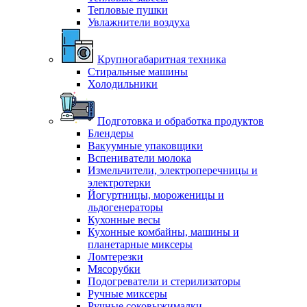
Тепловые пушки
Увлажнители воздуха
Крупногабаритная техника
Стиральные машины
Холодильники
Подготовка и обработка продуктов
Блендеры
Вакуумные упаковщики
Вспениватели молока
Измельчители, электроперечницы и
электротерки
Йогуртницы, мороженицы и
льдогенераторы
Кухонные весы
Кухонные комбайны, машины и
планетарные миксеры
Ломтерезки
Мясорубки
Подогреватели и стерилизаторы
Ручные миксеры
Ручные соковыжималки