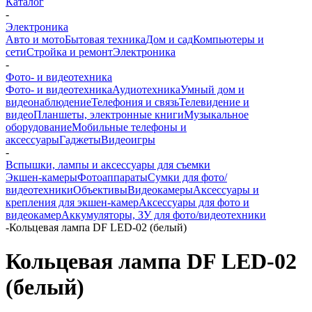
Каталог
-
Электроника
Авто и мото
Бытовая техника
Дом и сад
Компьютеры и
сети
Стройка и ремонт
Электроника
-
Фото- и видеотехника
Фото- и видеотехника
Аудиотехника
Умный дом и
видеонаблюдение
Телефония и связь
Телевидение и
видео
Планшеты, электронные книги
Музыкальное
оборудование
Мобильные телефоны и
аксессуары
Гаджеты
Видеоигры
-
Вспышки, лампы и аксессуары для съемки
Экшен-камеры
Фотоаппараты
Сумки для фото/
видеотехники
Объективы
Видеокамеры
Аксессуары и
крепления для экшен-камер
Аксессуары для фото и
видеокамер
Аккумуляторы, ЗУ для фото/видеотехники
-
Кольцевая лампа DF LED-02 (белый)
Кольцевая лампа DF LED-02
(белый)