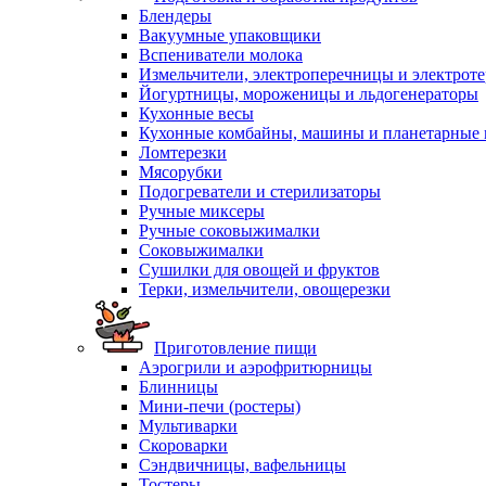
Блендеры
Вакуумные упаковщики
Вспениватели молока
Измельчители, электроперечницы и электрот
Йогуртницы, мороженицы и льдогенераторы
Кухонные весы
Кухонные комбайны, машины и планетарные
Ломтерезки
Мясорубки
Подогреватели и стерилизаторы
Ручные миксеры
Ручные соковыжималки
Соковыжималки
Сушилки для овощей и фруктов
Терки, измельчители, овощерезки
Приготовление пищи
Аэрогрили и аэрофритюрницы
Блинницы
Мини-печи (ростеры)
Мультиварки
Скороварки
Сэндвичницы, вафельницы
Тостеры