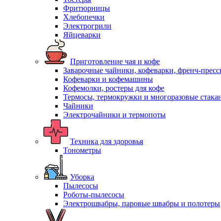
Фритюрницы
Хлебопечки
Электрогрили
Яйцеварки
Приготовление чая и кофе
Заварочные чайники, кофеварки, френч-прес
Кофеварки и кофемашины
Кофемолки, ростеры для кофе
Термосы, термокружки и многоразовые стака
Чайники
Электрочайники и термопоты
Техника для здоровья
Тонометры
Уборка
Пылесосы
Роботы-пылесосы
Электрошвабры, паровые швабры и полотеры