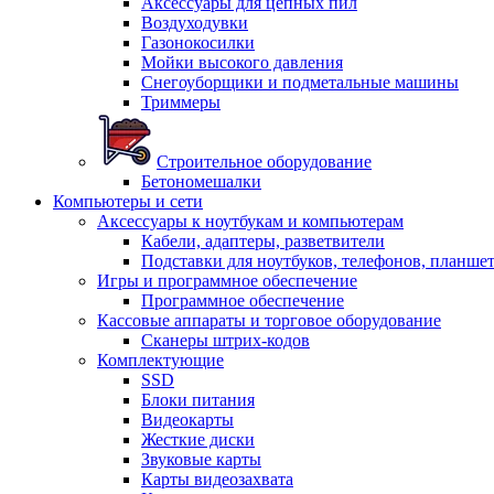
Аксессуары для цепных пил
Воздуходувки
Газонокосилки
Мойки высокого давления
Снегоуборщики и подметальные машины
Триммеры
Строительное оборудование
Бетономешалки
Компьютеры и сети
Аксессуары к ноутбукам и компьютерам
Кабели, адаптеры, разветвители
Подставки для ноутбуков, телефонов, планше
Игры и программное обеспечение
Программное обеспечение
Кассовые аппараты и торговое оборудование
Сканеры штрих-кодов
Комплектующие
SSD
Блоки питания
Видеокарты
Жесткие диски
Звуковые карты
Карты видеозахвата