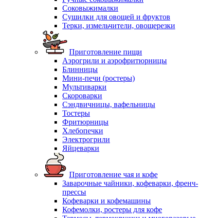
Соковыжималки
Сушилки для овощей и фруктов
Терки, измельчители, овощерезки
Приготовление пищи
Аэрогрили и аэрофритюрницы
Блинницы
Мини-печи (ростеры)
Мультиварки
Скороварки
Сэндвичницы, вафельницы
Тостеры
Фритюрницы
Хлебопечки
Электрогрили
Яйцеварки
Приготовление чая и кофе
Заварочные чайники, кофеварки, френч-
прессы
Кофеварки и кофемашины
Кофемолки, ростеры для кофе