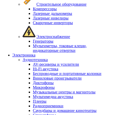
Строительное оборудование
Компрессоры
Лазерные дальномеры
Лазерные нивелиры
Сварочные инверторы
Электроснабжение
Генераторы
Мультиметры, токовые клещи,
индикаторные отвертки
Электроника
Аудиотехника
AV-ресиверы и усилители
Hi-Fi акустика
Беспроводные и портативные колонки
Виниловые проигрыватели
Диктофоны
Микрофоны
Музыкальные центры и магнитолы
Мультимедиа акустика
Плееры
Радиоприемники
Саундбары и домашние кинотеатры