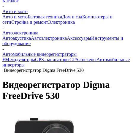
Каталог
-
Авто и мото
Авто и мото
Бытовая техника
Дом и сад
Компьютеры и
сети
Стройка и ремонт
Электроника
-
Автоэлектроника
Автоакустика
Автоэлектроника
Аксессуары
Инструменты и
оборудование
-
Автомобильные видеорегистраторы
FM-модуляторы
GPS-навигаторы
GPS-трекеры
Автомобильные
инверторы
-
Видеорегистратор Digma FreeDrive 530
Видеорегистратор Digma
FreeDrive 530