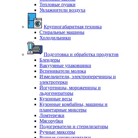
Тепловые пушки
Увлажнители воздуха
Крупногабаритная техника
Стиральные машины
Холодильники
Подготовка и обработка продуктов
Блендеры
Вакуумные упаковщики
Вспениватели молока
Измельчители, электроперечницы и
электротерки
Йогуртницы, мороженицы и
льдогенераторы
Кухонные весы
Кухонные комбайны, машины и
планетарные миксеры
Ломтерезки
Мясорубки
Подогреватели и стерилизаторы
Ручные миксеры
Ручные соковыжималки