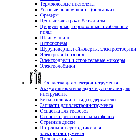
Термоклеевые пистолеты
Угловые шлифмашины (болгарки)
Фрезеры
Цепные электро- и бензопилы
Циркулярные, торцовочные и сабельные
пилы
Шлифмашины
Штроборезы
Шуруповерты, гайковерты, электроотвертки
Электро- и бензорезы
Электродрели и строительные миксеры
Электролобзики
Оснастка для электроинструмента
Аккумуляторы и зарядные устройства для
инструмента
Биты, головки, насадки, держатели
Запчасти для электроинструмента
Оснастка для граверов
Оснастка для строительных фенов
Отрезные диски
Патроны и переходники для
электроинструмента
Пильные диски