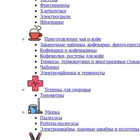
Фритюрницы
Хлебопечки
Электрогрили
Яйцеварки
Приготовление чая и кофе
Заварочные чайники, кофеварки, френч-прес
Кофеварки и кофемашины
Кофемолки, ростеры для кофе
Термосы, термокружки и многоразовые стака
Чайники
Электрочайники и термопоты
Техника для здоровья
Тонометры
Уборка
Пылесосы
Роботы-пылесосы
Электрошвабры, паровые швабры и полотеры