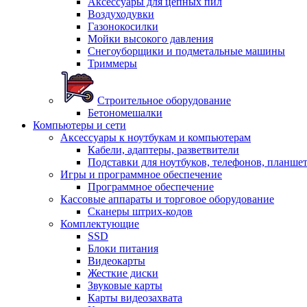
Аксессуары для цепных пил
Воздуходувки
Газонокосилки
Мойки высокого давления
Снегоуборщики и подметальные машины
Триммеры
Строительное оборудование
Бетономешалки
Компьютеры и сети
Аксессуары к ноутбукам и компьютерам
Кабели, адаптеры, разветвители
Подставки для ноутбуков, телефонов, планше
Игры и программное обеспечение
Программное обеспечение
Кассовые аппараты и торговое оборудование
Сканеры штрих-кодов
Комплектующие
SSD
Блоки питания
Видеокарты
Жесткие диски
Звуковые карты
Карты видеозахвата