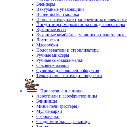
Блендеры
Вакуумные упаковщики
Вспениватели молока
Измельчители, электроперечницы и электрот
Йогуртницы, мороженицы и льдогенераторы
Кухонные весы
Кухонные комбайны, машины и планетарные
Ломтерезки
Мясорубки
Подогреватели и стерилизаторы
Ручные миксеры
Ручные соковыжималки
Соковыжималки
Сушилки для овощей и фруктов
Терки, измельчители, овощерезки
Приготовление пищи
Аэрогрили и аэрофритюрницы
Блинницы
Мини-печи (ростеры)
Мультиварки
Скороварки
Сэндвичницы, вафельницы
Тостеры